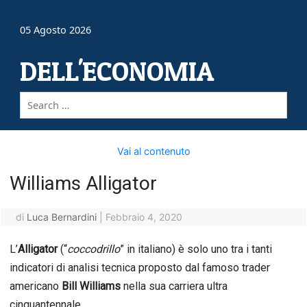
05 Agosto 2026
DELL'ECONOMIA
Vai al contenuto
Williams Alligator
di
Luca Bernardini
|
Febbraio 4, 2020
L’
Alligator
(“
coccodrillo
” in italiano) è solo uno tra i tanti
indicatori di analisi tecnica proposto dal famoso trader
americano
Bill Williams
nella sua carriera ultra
cinquantennale.