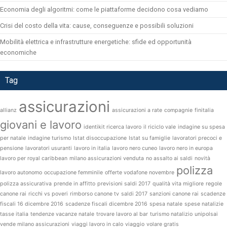
Economia degli algoritmi: come le piattaforme decidono cosa vediamo
Crisi del costo della vita: cause, conseguenze e possibili soluzioni
Mobilità elettrica e infrastrutture energetiche: sfide ed opportunità
economiche
Tag
assicurazioni
allianz
assicurazioni a rate
compagnie
finitalia
giovani e lavoro
identikit ricerca lavoro
il riciclo vale
indagine su spesa
per natale
indagine turismo
Istat disoccupazione
Istat su famiglie
lavoratori precoci e
pensione
lavoratori usuranti
lavoro in italia
lavoro nero cuneo
lavoro nero in europa
lavoro per royal caribbean
milano assicurazioni venduta
no assalto ai saldi
novità
polizza
lavoro autonomo
occupazione femminile
offerte vodafone novembre
polizza assicurativa
prende in affitto
previsioni saldi 2017
qualità vita migliore
regole
canone rai
ricchi vs poveri
rimborso canone tv
saldi 2017
sanzioni canone rai
scadenze
fiscali 16 dicembre 2016
scadenze fiscali dicembre 2016
spesa natale
spese natalizie
tasse italia
tendenze vacanze natale
trovare lavoro al bar
turismo natalizio
unipolsai
vende milano assicurazioni
viaggi lavoro in calo
viaggio
volare gratis