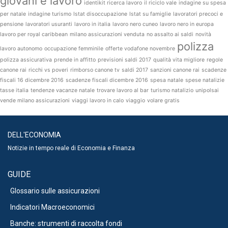
giovani e lavoro
identikit ricerca lavoro
il riciclo vale
indagine su spesa
per natale
indagine turismo
Istat disoccupazione
Istat su famiglie
lavoratori precoci e
pensione
lavoratori usuranti
lavoro in italia
lavoro nero cuneo
lavoro nero in europa
lavoro per royal caribbean
milano assicurazioni venduta
no assalto ai saldi
novità
polizza
lavoro autonomo
occupazione femminile
offerte vodafone novembre
polizza assicurativa
prende in affitto
previsioni saldi 2017
qualità vita migliore
regole
canone rai
ricchi vs poveri
rimborso canone tv
saldi 2017
sanzioni canone rai
scadenze
fiscali 16 dicembre 2016
scadenze fiscali dicembre 2016
spesa natale
spese natalizie
tasse italia
tendenze vacanze natale
trovare lavoro al bar
turismo natalizio
unipolsai
vende milano assicurazioni
viaggi lavoro in calo
viaggio
volare gratis
DELL'ECONOMIA
Notizie in tempo reale di Economia e Finanza
GUIDE
Glossario sulle assicurazioni
Indicatori Macroeconomici
Banche: strumenti di raccolta fondi