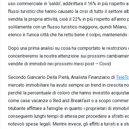
uso commerciale in ‘saldo’, addirittura il 16% in più rispetto
flussi turistici che hanno causato la crisi di tutto il settore
vendita la propria attività, cioè il 22% in più rispetto all’an
solitamente con un flusso turistico maggiore, quindi Milano,
elenco è l’unica città che ha retto bene il colpo, mantenendo 
Dopo una prima analisi su cosa ha comportato le restrizioni 
concentreremo la nostra attenzione sui prossimi cambiamenti 
vendite di immobili nei prossimi mesi post – Covid.
Secondo Giancarlo Della Pietà, Analista Finanziario di
TeleT
mercato immobiliare ha avuto sempre un trend in crescita non
perché la percentuale di coloro che hanno investito acquistand
come case vacanze o Bed and Breakfast o a scopo commercia
titubante affittare a famiglie in quanto i proprietari di immo
conseguenti lunghi tempi di attesa per procedere a sfratti e
notevoli spese legali. Mentre invece, gli affitti a turisti e 