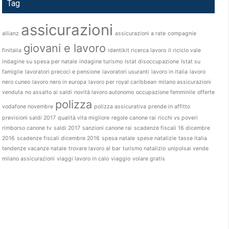
Tag
assicurazioni
allianz
assicurazioni a rate
compagnie
giovani e lavoro
finitalia
identikit ricerca lavoro
il riciclo vale
indagine su spesa per natale
indagine turismo
Istat disoccupazione
Istat su
famiglie
lavoratori precoci e pensione
lavoratori usuranti
lavoro in italia
lavoro
nero cuneo
lavoro nero in europa
lavoro per royal caribbean
milano assicurazioni
venduta
no assalto ai saldi
novità lavoro autonomo
occupazione femminile
offerte
polizza
vodafone novembre
polizza assicurativa
prende in affitto
previsioni saldi 2017
qualità vita migliore
regole canone rai
ricchi vs poveri
rimborso canone tv
saldi 2017
sanzioni canone rai
scadenze fiscali 16 dicembre
2016
scadenze fiscali dicembre 2016
spesa natale
spese natalizie
tasse italia
tendenze vacanze natale
trovare lavoro al bar
turismo natalizio
unipolsai vende
milano assicurazioni
viaggi lavoro in calo
viaggio
volare gratis