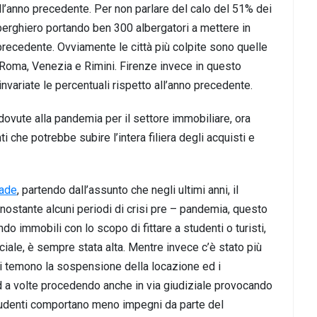
 all’anno precedente. Per non parlare del calo del 51% dei
 alberghiero portando ben 300 albergatori a mettere in
no precedente. Ovviamente le città più colpite sono quelle
 Roma, Venezia e Rimini. Firenze invece in questo
invariate le percentuali rispetto all’anno precedente.
dovute alla pandemia per il settore immobiliare, ora
che potrebbe subire l’intera filiera degli acquisti e
rade
, partendo dall’assunto che negli ultimi anni, il
ostante alcuni periodi di crisi pre – pandemia, questo
o immobili con lo scopo di fittare a studenti o turisti,
le, è sempre stata alta. Mentre invece c’è stato più
bili temono la sospensione della locazione ed i
d a volte procedendo anche in via giudiziale provocando
a studenti comportano meno impegni da parte del