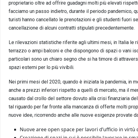
proprietario oltre ad offrire guadagni molti più elevati rispet
facciamo un passo indietro, durante il periodo pandemico, q
turisti hanno cancellato le prenotazioni e gli studenti fuori s
cancellazione di alcuni contratti stipulati precedentemente.
Le rilevazioni statistiche riferite agli ultimi mesi, in Italia 
terrazzo o ampi balconi e che dispongono di spazi o vani isol
particolari sono un chiaro segno che si ha timore di attravers
spazi esterni per lo più vivibili.
Nei primi mesi del 2020, quando è iniziata la pandemia, in mo
anche a prezzi inferiori rispetto a quelli di mercato, ma il me
causato dal crollo del settore dovuto alla crisi finanziaria d
tal riguardo per far fronte alla mancanza di offerte molti prop
nuove idee, ricorrendo anche alle nuove esigenze provate dal
Nuove aree open space per lavori d’ufficio in virt
Creazione di spazi in cui è possibile lavorare in sma