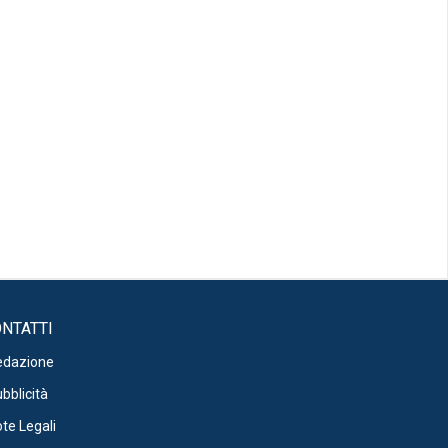
NTATTI
edazione
bblicità
te Legali