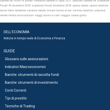
canone rai
ricchi vs poveri
rimborso canone tv
saldi 2017
sanzioni canone rai
scadenze
fiscali 16 dicembre 2016
scadenze fiscali dicembre 2016
spesa natale
spese natalizie
tasse italia
tendenze vacanze natale
trovare lavoro al bar
turismo natalizio
unipolsai
vende milano assicurazioni
viaggi lavoro in calo
viaggio
volare gratis
DELL'ECONOMIA
Notizie in tempo reale di Economia e Finanza
GUIDE
Glossario sulle assicurazioni
Indicatori Macroeconomici
Banche: strumenti di raccolta fondi
Banche: strumenti di investimento
Conti Correnti
Tipi di prestito
Tecniche di Trading