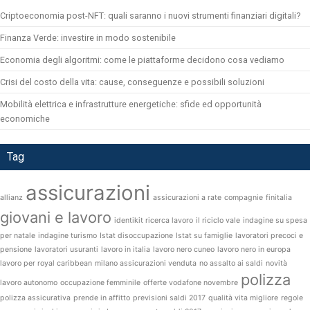
Criptoeconomia post-NFT: quali saranno i nuovi strumenti finanziari digitali?
Finanza Verde: investire in modo sostenibile
Economia degli algoritmi: come le piattaforme decidono cosa vediamo
Crisi del costo della vita: cause, conseguenze e possibili soluzioni
Mobilità elettrica e infrastrutture energetiche: sfide ed opportunità
economiche
Tag
assicurazioni
allianz
assicurazioni a rate
compagnie
finitalia
giovani e lavoro
identikit ricerca lavoro
il riciclo vale
indagine su spesa
per natale
indagine turismo
Istat disoccupazione
Istat su famiglie
lavoratori precoci e
pensione
lavoratori usuranti
lavoro in italia
lavoro nero cuneo
lavoro nero in europa
lavoro per royal caribbean
milano assicurazioni venduta
no assalto ai saldi
novità
polizza
lavoro autonomo
occupazione femminile
offerte vodafone novembre
polizza assicurativa
prende in affitto
previsioni saldi 2017
qualità vita migliore
regole