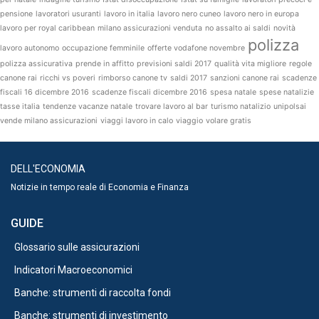
pensione
lavoratori usuranti
lavoro in italia
lavoro nero cuneo
lavoro nero in europa
lavoro per royal caribbean
milano assicurazioni venduta
no assalto ai saldi
novità
polizza
lavoro autonomo
occupazione femminile
offerte vodafone novembre
polizza assicurativa
prende in affitto
previsioni saldi 2017
qualità vita migliore
regole
canone rai
ricchi vs poveri
rimborso canone tv
saldi 2017
sanzioni canone rai
scadenze
fiscali 16 dicembre 2016
scadenze fiscali dicembre 2016
spesa natale
spese natalizie
tasse italia
tendenze vacanze natale
trovare lavoro al bar
turismo natalizio
unipolsai
vende milano assicurazioni
viaggi lavoro in calo
viaggio
volare gratis
DELL'ECONOMIA
Notizie in tempo reale di Economia e Finanza
GUIDE
Glossario sulle assicurazioni
Indicatori Macroeconomici
Banche: strumenti di raccolta fondi
Banche: strumenti di investimento