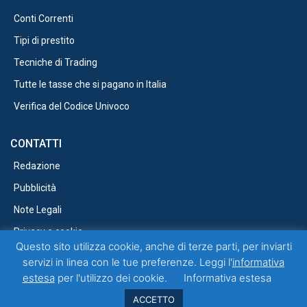
Conti Correnti
Tipi di prestito
Tecniche di Trading
Tutte le tasse che si pagano in Italia
Verifica del Codice Univoco
CONTATTI
Redazione
Pubblicità
Note Legali
Privacy e cookie
Questo sito utilizza cookie, anche di terze parti, per inviarti
servizi in linea con le tue preferenze. Leggi l'
informativa
estesa
per l'utilizzo dei cookie.
Informativa estesa
Questo blog non rappresenta una testata giornalistica in quanto viene
aggiornato senza alcuna periodicità. Non può pertanto considerarsi un
ACCETTO