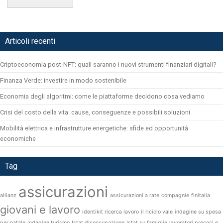
Articoli recenti
Criptoeconomia post-NFT: quali saranno i nuovi strumenti finanziari digitali?
Finanza Verde: investire in modo sostenibile
Economia degli algoritmi: come le piattaforme decidono cosa vediamo
Crisi del costo della vita: cause, conseguenze e possibili soluzioni
Mobilità elettrica e infrastrutture energetiche: sfide ed opportunità
economiche
Tag
assicurazioni
allianz
assicurazioni a rate
compagnie
finitalia
giovani e lavoro
identikit ricerca lavoro
il riciclo vale
indagine su spesa
per natale
indagine turismo
Istat disoccupazione
Istat su famiglie
lavoratori precoci e