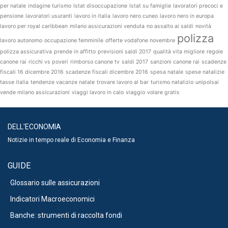
per natale
indagine turismo
Istat disoccupazione
Istat su famiglie
lavoratori precoci e
pensione
lavoratori usuranti
lavoro in italia
lavoro nero cuneo
lavoro nero in europa
lavoro per royal caribbean
milano assicurazioni venduta
no assalto ai saldi
novità
polizza
lavoro autonomo
occupazione femminile
offerte vodafone novembre
polizza assicurativa
prende in affitto
previsioni saldi 2017
qualità vita migliore
regole
canone rai
ricchi vs poveri
rimborso canone tv
saldi 2017
sanzioni canone rai
scadenze
fiscali 16 dicembre 2016
scadenze fiscali dicembre 2016
spesa natale
spese natalizie
tasse italia
tendenze vacanze natale
trovare lavoro al bar
turismo natalizio
unipolsai
vende milano assicurazioni
viaggi lavoro in calo
viaggio
volare gratis
DELL'ECONOMIA
Notizie in tempo reale di Economia e Finanza
GUIDE
Glossario sulle assicurazioni
Indicatori Macroeconomici
Banche: strumenti di raccolta fondi