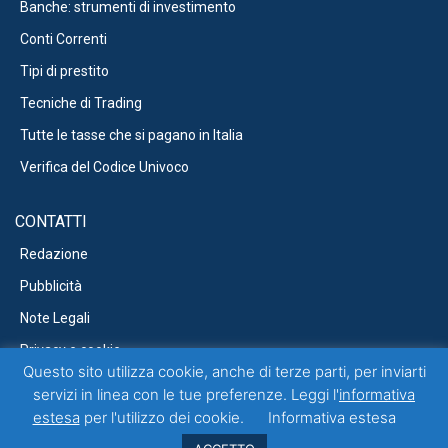
Banche: strumenti di investimento
Conti Correnti
Tipi di prestito
Tecniche di Trading
Tutte le tasse che si pagano in Italia
Verifica del Codice Univoco
CONTATTI
Redazione
Pubblicità
Note Legali
Privacy e cookie
Questo sito utilizza cookie, anche di terze parti, per inviarti
servizi in linea con le tue preferenze. Leggi l'
informativa
estesa
per l'utilizzo dei cookie.
Informativa estesa
Questo blog non rappresenta una testata giornalistica in quanto viene
aggiornato senza alcuna periodicità. Non può pertanto considerarsi un