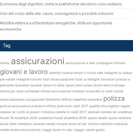
Economia degli algoritmi: come le piattaforme decidono cosa vediamo
Crisi del costo della vita: cause, conseguenze e possibili soluzioni
Mobilità elettrica e infrastrutture energetiche: sfide ed opportunità
economiche
Tag
assicurazioni
allianz
assicurazioni a rate
compagnie
finitalia
giovani e lavoro
identikit ricerca lavoro
il riciclo vale
indagine su spesa
per natale
indagine turismo
Istat disoccupazione
Istat su famiglie
lavoratori precoci e
pensione
lavoratori usuranti
lavoro in italia
lavoro nero cuneo
lavoro nero in europa
lavoro per royal caribbean
milano assicurazioni venduta
no assalto ai saldi
novità
polizza
lavoro autonomo
occupazione femminile
offerte vodafone novembre
polizza assicurativa
prende in affitto
previsioni saldi 2017
qualità vita migliore
regole
canone rai
ricchi vs poveri
rimborso canone tv
saldi 2017
sanzioni canone rai
scadenze
fiscali 16 dicembre 2016
scadenze fiscali dicembre 2016
spesa natale
spese natalizie
tasse italia
tendenze vacanze natale
trovare lavoro al bar
turismo natalizio
unipolsai
vende milano assicurazioni
viaggi lavoro in calo
viaggio
volare gratis