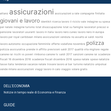
assicurazioni
allianz
assicurazioni a rate
compagnie
finitalia
giovani e lavoro
identikit ricerca lavoro
il riciclo vale
indagine su spesa
per natale
indagine turismo
Istat disoccupazione
Istat su famiglie
lavoratori precoci e
pensione
lavoratori usuranti
lavoro in italia
lavoro nero cuneo
lavoro nero in europa
lavoro per royal caribbean
milano assicurazioni venduta
no assalto ai saldi
novità
polizza
lavoro autonomo
occupazione femminile
offerte vodafone novembre
polizza assicurativa
prende in affitto
previsioni saldi 2017
qualità vita migliore
regole
canone rai
ricchi vs poveri
rimborso canone tv
saldi 2017
sanzioni canone rai
scadenze
fiscali 16 dicembre 2016
scadenze fiscali dicembre 2016
spesa natale
spese natalizie
tasse italia
tendenze vacanze natale
trovare lavoro al bar
turismo natalizio
unipolsai
vende milano assicurazioni
viaggi lavoro in calo
viaggio
volare gratis
DELL'ECONOMIA
Notizie in tempo reale di Economia e Finanza
GUIDE