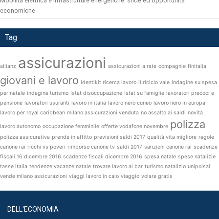
Mobilità elettrica e infrastrutture energetiche: sfide ed opportunità
economiche
Tag
assicurazioni
allianz
assicurazioni a rate
compagnie
finitalia
giovani e lavoro
identikit ricerca lavoro
il riciclo vale
indagine su spesa
per natale
indagine turismo
Istat disoccupazione
Istat su famiglie
lavoratori precoci e
pensione
lavoratori usuranti
lavoro in italia
lavoro nero cuneo
lavoro nero in europa
lavoro per royal caribbean
milano assicurazioni venduta
no assalto ai saldi
novità
polizza
lavoro autonomo
occupazione femminile
offerte vodafone novembre
polizza assicurativa
prende in affitto
previsioni saldi 2017
qualità vita migliore
regole
canone rai
ricchi vs poveri
rimborso canone tv
saldi 2017
sanzioni canone rai
scadenze
fiscali 16 dicembre 2016
scadenze fiscali dicembre 2016
spesa natale
spese natalizie
tasse italia
tendenze vacanze natale
trovare lavoro al bar
turismo natalizio
unipolsai
vende milano assicurazioni
viaggi lavoro in calo
viaggio
volare gratis
DELL'ECONOMIA