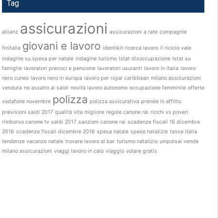
Tag
assicurazioni
allianz
assicurazioni a rate
compagnie
giovani e lavoro
finitalia
identikit ricerca lavoro
il riciclo vale
indagine su spesa per natale
indagine turismo
Istat disoccupazione
Istat su
famiglie
lavoratori precoci e pensione
lavoratori usuranti
lavoro in italia
lavoro
nero cuneo
lavoro nero in europa
lavoro per royal caribbean
milano assicurazioni
venduta
no assalto ai saldi
novità lavoro autonomo
occupazione femminile
offerte
polizza
vodafone novembre
polizza assicurativa
prende in affitto
previsioni saldi 2017
qualità vita migliore
regole canone rai
ricchi vs poveri
rimborso canone tv
saldi 2017
sanzioni canone rai
scadenze fiscali 16 dicembre
2016
scadenze fiscali dicembre 2016
spesa natale
spese natalizie
tasse italia
tendenze vacanze natale
trovare lavoro al bar
turismo natalizio
unipolsai vende
milano assicurazioni
viaggi lavoro in calo
viaggio
volare gratis