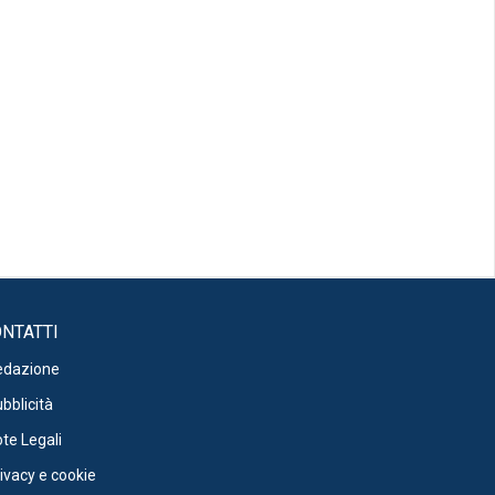
NTATTI
edazione
bblicità
te Legali
ivacy e cookie