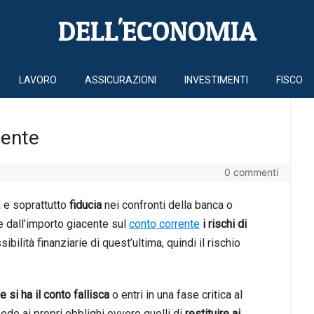
DELL'ECONOMIA
LAVORO
ASSICURAZIONI
INVESTIMENTI
FISCO
rente
0 commenti
a e soprattutto
fiducia
nei confronti della banca o
te dall’importo giacente sul
conto corrente
i rischi di
ilità finanziarie di quest’ultima, quindi il rischio
e si ha il conto fallisca
o entri in una fase critica al
ede ai propri obblighi ovvero quelli di
restituire ai