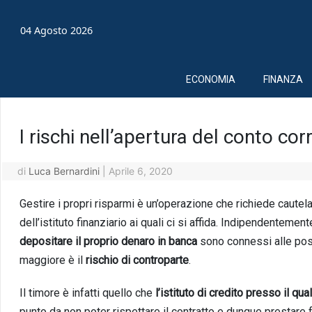
04 Agosto 2026
ECONOMIA
FINANZA
I rischi nell’apertura del conto cor
di
Luca Bernardini
|
Aprile 6, 2020
Gestire i propri risparmi è un’operazione che richiede cautel
dell’istituto finanziario ai quali ci si affida. Indipendentemen
depositare il proprio denaro in banca
sono connessi alle possib
maggiore è il
rischio di controparte
.
Il timore è infatti quello che
l’istituto di credito presso il qual
punto da non poter rispettare il contratto e dunque prestare f