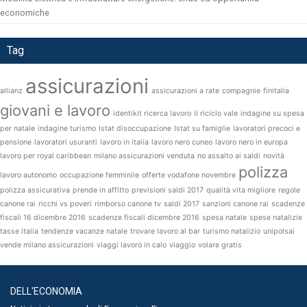
economiche
Tag
assicurazioni
allianz
assicurazioni a rate
compagnie
finitalia
giovani e lavoro
identikit ricerca lavoro
il riciclo vale
indagine su spesa
per natale
indagine turismo
Istat disoccupazione
Istat su famiglie
lavoratori precoci e
pensione
lavoratori usuranti
lavoro in italia
lavoro nero cuneo
lavoro nero in europa
lavoro per royal caribbean
milano assicurazioni venduta
no assalto ai saldi
novità
polizza
lavoro autonomo
occupazione femminile
offerte vodafone novembre
polizza assicurativa
prende in affitto
previsioni saldi 2017
qualità vita migliore
regole
canone rai
ricchi vs poveri
rimborso canone tv
saldi 2017
sanzioni canone rai
scadenze
fiscali 16 dicembre 2016
scadenze fiscali dicembre 2016
spesa natale
spese natalizie
tasse italia
tendenze vacanze natale
trovare lavoro al bar
turismo natalizio
unipolsai
vende milano assicurazioni
viaggi lavoro in calo
viaggio
volare gratis
DELL'ECONOMIA