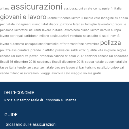
assicurazioni
allianz
assicurazioni a rate
compagnie
finitalia
giovani e lavoro
identikit ricerca lavoro
il riciclo vale
indagine su spesa
per natale
indagine turismo
Istat disoccupazione
Istat su famiglie
lavoratori precoci e
pensione
lavoratori usuranti
lavoro in italia
lavoro nero cuneo
lavoro nero in europa
lavoro per royal caribbean
milano assicurazioni venduta
no assalto ai saldi
novità
polizza
lavoro autonomo
occupazione femminile
offerte vodafone novembre
polizza assicurativa
prende in affitto
previsioni saldi 2017
qualità vita migliore
regole
canone rai
ricchi vs poveri
rimborso canone tv
saldi 2017
sanzioni canone rai
scadenze
fiscali 16 dicembre 2016
scadenze fiscali dicembre 2016
spesa natale
spese natalizie
tasse italia
tendenze vacanze natale
trovare lavoro al bar
turismo natalizio
unipolsai
vende milano assicurazioni
viaggi lavoro in calo
viaggio
volare gratis
DELL'ECONOMIA
Notizie in tempo reale di Economia e Finanza
GUIDE
Glossario sulle assicurazioni