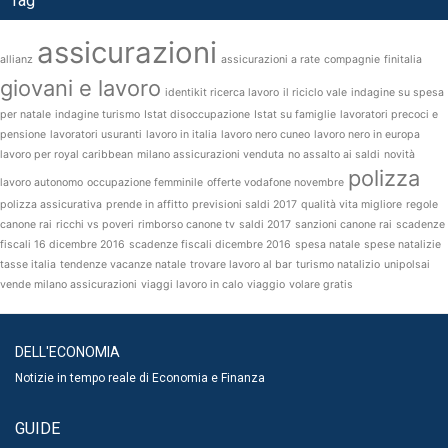
Tag
assicurazioni
allianz
assicurazioni a rate
compagnie
finitalia
giovani e lavoro
identikit ricerca lavoro
il riciclo vale
indagine su spesa
per natale
indagine turismo
Istat disoccupazione
Istat su famiglie
lavoratori precoci e
pensione
lavoratori usuranti
lavoro in italia
lavoro nero cuneo
lavoro nero in europa
lavoro per royal caribbean
milano assicurazioni venduta
no assalto ai saldi
novità
polizza
lavoro autonomo
occupazione femminile
offerte vodafone novembre
polizza assicurativa
prende in affitto
previsioni saldi 2017
qualità vita migliore
regole
canone rai
ricchi vs poveri
rimborso canone tv
saldi 2017
sanzioni canone rai
scadenze
fiscali 16 dicembre 2016
scadenze fiscali dicembre 2016
spesa natale
spese natalizie
tasse italia
tendenze vacanze natale
trovare lavoro al bar
turismo natalizio
unipolsai
vende milano assicurazioni
viaggi lavoro in calo
viaggio
volare gratis
DELL'ECONOMIA
Notizie in tempo reale di Economia e Finanza
GUIDE