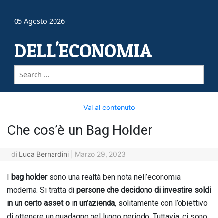
05 Agosto 2026
DELL'ECONOMIA
Vai al contenuto
Che cos’è un Bag Holder
di
Luca Bernardini
|
Marzo 29, 2023
I
bag holder
sono una realtà ben nota nell’economia
moderna. Si tratta di
persone che decidono di investire soldi
in un certo asset o in un’azienda
, solitamente con l’obiettivo
di ottenere un guadagno nel lungo periodo. Tuttavia, ci sono