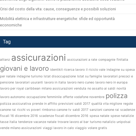
Crisi del costo della vita: cause, conseguenze e possibili soluzioni
Mobilità elettrica e infrastrutture energetiche: sfide ed opportunità
economiche
Tag
assicurazioni
allianz
assicurazioni a rate
compagnie
finitalia
giovani e lavoro
identikit ricerca lavoro
il riciclo vale
indagine su spesa
per natale
indagine turismo
Istat disoccupazione
Istat su famiglie
lavoratori precoci e
pensione
lavoratori usuranti
lavoro in italia
lavoro nero cuneo
lavoro nero in europa
lavoro per royal caribbean
milano assicurazioni venduta
no assalto ai saldi
novità
polizza
lavoro autonomo
occupazione femminile
offerte vodafone novembre
polizza assicurativa
prende in affitto
previsioni saldi 2017
qualità vita migliore
regole
canone rai
ricchi vs poveri
rimborso canone tv
saldi 2017
sanzioni canone rai
scadenze
fiscali 16 dicembre 2016
scadenze fiscali dicembre 2016
spesa natale
spese natalizie
tasse italia
tendenze vacanze natale
trovare lavoro al bar
turismo natalizio
unipolsai
vende milano assicurazioni
viaggi lavoro in calo
viaggio
volare gratis