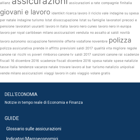
assicurazioni
allianz
assicurazioni a rate
compagnie
finitalia
giovani e lavoro
identikit ricerca lavoro
il riciclo vale
indagine su spesa
per natale
indagine turismo
Istat disoccupazione
Istat su famiglie
lavoratori precoci e
pensione
lavoratori usuranti
lavoro in italia
lavoro nero cuneo
lavoro nero in europa
lavoro per royal caribbean
milano assicurazioni venduta
no assalto ai saldi
novità
polizza
lavoro autonomo
occupazione femminile
offerte vodafone novembre
polizza assicurativa
prende in affitto
previsioni saldi 2017
qualità vita migliore
regole
canone rai
ricchi vs poveri
rimborso canone tv
saldi 2017
sanzioni canone rai
scadenze
fiscali 16 dicembre 2016
scadenze fiscali dicembre 2016
spesa natale
spese natalizie
tasse italia
tendenze vacanze natale
trovare lavoro al bar
turismo natalizio
unipolsai
vende milano assicurazioni
viaggi lavoro in calo
viaggio
volare gratis
DELL'ECONOMIA
Notizie in tempo reale di Economia e Finanza
GUIDE
Glossario sulle assicurazioni
Indicatori Macroeconomici