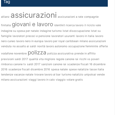
Tag
assicurazioni
allianz
assicurazioni a rate
compagnie
giovani e lavoro
finitalia
identikit ricerca lavoro
il riciclo vale
indagine su spesa per natale
indagine turismo
Istat disoccupazione
Istat su
famiglie
lavoratori precoci e pensione
lavoratori usuranti
lavoro in italia
lavoro
nero cuneo
lavoro nero in europa
lavoro per royal caribbean
milano assicurazioni
venduta
no assalto ai saldi
novità lavoro autonomo
occupazione femminile
offerte
polizza
vodafone novembre
polizza assicurativa
prende in affitto
previsioni saldi 2017
qualità vita migliore
regole canone rai
ricchi vs poveri
rimborso canone tv
saldi 2017
sanzioni canone rai
scadenze fiscali 16 dicembre
2016
scadenze fiscali dicembre 2016
spesa natale
spese natalizie
tasse italia
tendenze vacanze natale
trovare lavoro al bar
turismo natalizio
unipolsai vende
milano assicurazioni
viaggi lavoro in calo
viaggio
volare gratis