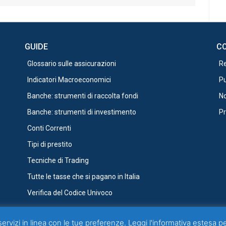
GUIDE
CO
Glossario sulle assicurazioni
R
Indicatori Macroeconomici
Pu
Banche: strumenti di raccolta fondi
No
Banche: strumenti di investimento
Pr
Conti Correnti
Tipi di prestito
Tecniche di Trading
Tutte le tasse che si pagano in Italia
Verifica del Codice Univoco
servizi in linea con le tue preferenze. Leggi l'
informativa estesa
per