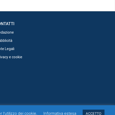
NTATTI
edazione
bblicità
te Legali
ivacy e cookie
 l'utilizzo dei cookie.
Informativa estesa
ACCETTO