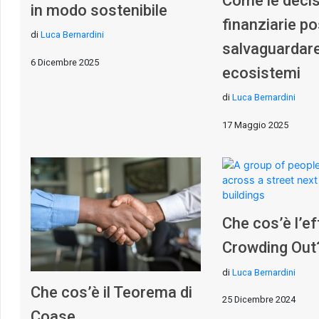
Come le decis
in modo sostenibile
finanziarie p
di
Luca Bernardini
salvaguardare
6 Dicembre 2025
ecosistemi
di
Luca Bernardini
17 Maggio 2025
Che cos’è l’ef
Crowding Out
di
Luca Bernardini
Che cos’è il Teorema di
25 Dicembre 2024
Coase