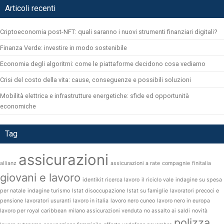
Articoli recenti
Criptoeconomia post-NFT: quali saranno i nuovi strumenti finanziari digitali?
Finanza Verde: investire in modo sostenibile
Economia degli algoritmi: come le piattaforme decidono cosa vediamo
Crisi del costo della vita: cause, conseguenze e possibili soluzioni
Mobilità elettrica e infrastrutture energetiche: sfide ed opportunità
economiche
Tag
assicurazioni
allianz
assicurazioni a rate
compagnie
finitalia
giovani e lavoro
identikit ricerca lavoro
il riciclo vale
indagine su spesa
per natale
indagine turismo
Istat disoccupazione
Istat su famiglie
lavoratori precoci e
pensione
lavoratori usuranti
lavoro in italia
lavoro nero cuneo
lavoro nero in europa
lavoro per royal caribbean
milano assicurazioni venduta
no assalto ai saldi
novità
polizza