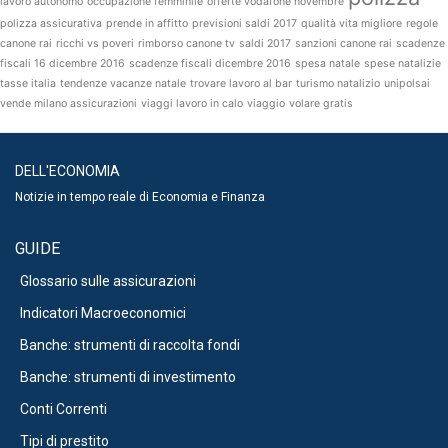
lavoro autonomo
occupazione femminile
offerte vodafone novembre
polizza assicurativa
prende in affitto
previsioni saldi 2017
qualità vita migliore
regole
canone rai
ricchi vs poveri
rimborso canone tv
saldi 2017
sanzioni canone rai
scadenze
fiscali 16 dicembre 2016
scadenze fiscali dicembre 2016
spesa natale
spese natalizie
tasse italia
tendenze vacanze natale
trovare lavoro al bar
turismo natalizio
unipolsai
vende milano assicurazioni
viaggi lavoro in calo
viaggio
volare gratis
DELL'ECONOMIA
Notizie in tempo reale di Economia e Finanza
GUIDE
Glossario sulle assicurazioni
Indicatori Macroeconomici
Banche: strumenti di raccolta fondi
Banche: strumenti di investimento
Conti Correnti
Tipi di prestito