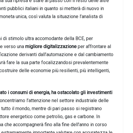
 la sua ripresa e stare al passo con il resto delle altre
i pubblici italiani in quanto si metterà di nuovo in
neta unica, così valuta la situazione l’analista di
i di stimolo ultra accomodante della BCE, per
mie verso una
migliore digitalizzazione
per affrontare al
lificazione derivanti dall’automazione e dal cambiamento
ovrà fare la sua parte focalizzandosi prevalentemente
truire delle economie più resilienti, più intelligenti,
ato i consumi di energia, ha ostacolato gli investimenti
ncentriamo l’attenzione nel settore industriale delle
in tutto il mondo, mentre di pari passo si registrano
ettore energetico come petrolio, gas e carbone. In
ima che accompagnerà fino alla fine dell’anno in corso
, è estremamente importante valutare con accuratezza le