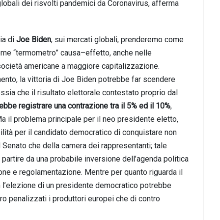
lobali dei risvolti pandemici da Coronavirus, afferma
ia di
Joe Biden
, sui mercati globali, prenderemo come
ome “termometro” causa–effetto, anche nelle
società americane a maggiore capitalizzazione.
imento, la vittoria di Joe Biden potrebbe far scendere
ossia che il risultato elettorale contestato proprio dal
rebbe registrare una contrazione tra il 5% ed il 10%
,
Ma il problema principale per il neo presidente eletto,
bilità per il candidato democratico di conquistare non
l Senato che della camera dei rappresentanti; tale
partire da una probabile inversione dell’agenda politica
one e regolamentazione. Mentre per quanto riguarda il
n l’elezione di un presidente democratico potrebbe
o penalizzati i produttori europei che di contro