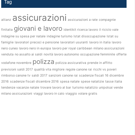
Tag
assicurazioni
allianz
assicurazioni a rate
compagnie
giovani e lavoro
finitalia
identikit ricerca lavoro
il riciclo vale
indagine su spesa per natale
indagine turismo
Istat disoccupazione
Istat su
famiglie
lavoratori precoci e pensione
lavoratori usuranti
lavoro in italia
lavoro
nero cuneo
lavoro nero in europa
lavoro per royal caribbean
milano assicurazioni
venduta
no assalto ai saldi
novità lavoro autonomo
occupazione femminile
offerte
polizza
vodafone novembre
polizza assicurativa
prende in affitto
previsioni saldi 2017
qualità vita migliore
regole canone rai
ricchi vs poveri
rimborso canone tv
saldi 2017
sanzioni canone rai
scadenze fiscali 16 dicembre
2016
scadenze fiscali dicembre 2016
spesa natale
spese natalizie
tasse italia
tendenze vacanze natale
trovare lavoro al bar
turismo natalizio
unipolsai vende
milano assicurazioni
viaggi lavoro in calo
viaggio
volare gratis