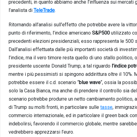
precedenti, in quanto abbiamo anche l’influenza sui mercati g
l’analista di
TeleTrade
.
Ritornando all’analisi sull’effetto che potrebbe avere la vittor
punto di riferimento, l’indice americano
S&P500
utilizzato c
precedenti elezioni presidenziali; esso rappresenta le 500 
Dall’analisi effettuata dalle più importanti società di invest
l’indice, ma il vero timore resta quello di uno stallo politico, 
presidente uscente Donald Trump; a tal riguardo
l’indice pot
mentre i più pessimisti si spingono addirittura oltre il 10%. 
potrebbe essere il c.d. scenario “
blue wave
“, ossia la possi
solo la Casa Bianca, ma anche di prendere il controllo sia de
scenario potrebbe produrre un netto cambiamento politico, a 
di Trump su molti fronti, in particolare sulle
tasse
, immigrazi
commercio internazionale, ed in particolare il green back co
indebolirsi, favorendo il commercio globale; mentre sarebber
vedrebbero apprezzarsi l’euro.