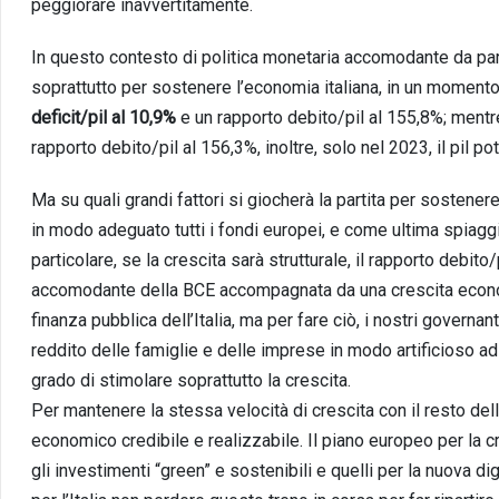
peggiorare inavvertitamente.
In questo contesto di politica monetaria accomodante da parte 
soprattutto per sostenere l’economia italiana, in un momento
deficit/pil al 10,9%
e un rapporto debito/pil al 155,8%; mentre s
rapporto debito/pil al 156,3%, inoltre, solo nel 2023, il pil pot
Ma su quali grandi fattori si giocherà la partita per sostenere
in modo adeguato tutti i fondi europei, e come ultima spia
particolare, se la crescita sarà strutturale, il rapporto debito/p
accomodante della BCE accompagnata da una crescita econom
finanza pubblica dell’Italia, ma per fare ciò, i nostri governa
reddito delle famiglie e delle imprese in modo artificioso ad u
grado di stimolare soprattutto la crescita.
Per mantenere la stessa velocità di crescita con il resto dell
economico credibile e realizzabile. Il piano europeo per la 
gli investimenti “green” e sostenibili e quelli per la nuova 