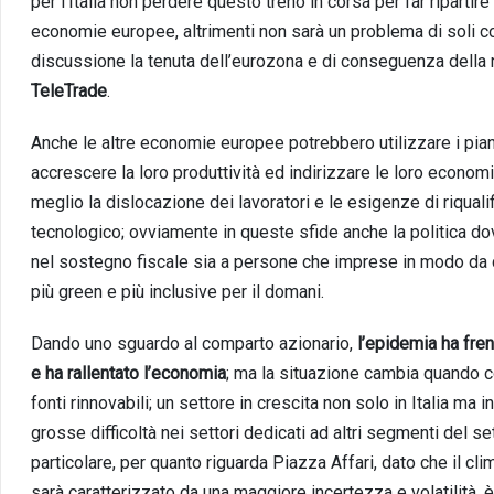
per l’Italia non perdere questo treno in corsa per far ripartire
economie europee, altrimenti non sarà un problema di soli cont
discussione la tenuta dell’eurozona e di conseguenza della mo
TeleTrade
.
Anche le altre economie europee potrebbero utilizzare i pian
accrescere la loro produttività ed indirizzare le loro econo
meglio la dislocazione dei lavoratori e le esigenze di riqua
tecnologico; ovviamente in queste sfide anche la politica d
nel sostegno fiscale sia a persone che imprese in modo da cos
più green e più inclusive per il domani.
Dando uno sguardo al comparto azionario,
l’epidemia ha fren
e ha rallentato l’economia
; ma la situazione cambia quando co
fonti rinnovabili; un settore in crescita non solo in Italia ma 
grosse difficoltà nei settori dedicati ad altri segmenti del s
particolare, per quanto riguarda Piazza Affari, dato che il cl
sarà caratterizzato da una maggiore incertezza e volatilità