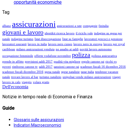
opportunità economiche
Tag
assicurazioni
allianz
assicurazioni a rate
compagnie
finitalia
giovani e lavoro
identikit ricerca lavoro
il riciclo vale
indagine su spesa per
natale
indagine turismo
Istat disoccupazione
Istat su famiglie
lavoratori precoci e pensione
lavoratori usuranti
lavoro in italia
lavoro nero cuneo
lavoro nero in europa
lavoro per royal
caribbean
milano assicurazioni venduta
no assalto ai saldi
novità lavoro autonomo
polizza
occupazione femminile
offerte vodafone novembre
polizza assicurativa
prende in affitto
previsioni saldi 2017
qualità vita migliore
regole canone rai
ricchi vs
poveri
rimborso canone tv
saldi 2017
sanzioni canone rai
scadenze fiscali 16 dicembre 2016
scadenze fiscali dicembre 2016
spesa natale
spese natalizie
tasse italia
tendenze vacanze
natale
trovare lavoro al bar
turismo natalizio
unipolsai vende milano assicurazioni
viaggi
lavoro in calo
viaggio
volare gratis
Dell'economia
Notizie in tempo reale di Economia e Finanza
Guide
Glossario sulle assicurazioni
Indicatori Macroeconomici