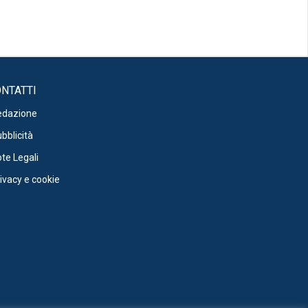
NTATTI
edazione
bblicità
te Legali
ivacy e cookie