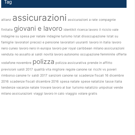
Tag
assicurazioni
allianz
assicurazioni a rate
compagnie
giovani e lavoro
finitalia
identikit ricerca lavoro
il riciclo vale
indagine su spesa per natale
indagine turismo
Istat disoccupazione
Istat su
famiglie
lavoratori precoci e pensione
lavoratori usuranti
lavoro in italia
lavoro
nero cuneo
lavoro nero in europa
lavoro per royal caribbean
milano assicurazioni
venduta
no assalto ai saldi
novità lavoro autonomo
occupazione femminile
offerte
polizza
vodafone novembre
polizza assicurativa
prende in affitto
previsioni saldi 2017
qualità vita migliore
regole canone rai
ricchi vs poveri
rimborso canone tv
saldi 2017
sanzioni canone rai
scadenze fiscali 16 dicembre
2016
scadenze fiscali dicembre 2016
spesa natale
spese natalizie
tasse italia
tendenze vacanze natale
trovare lavoro al bar
turismo natalizio
unipolsai vende
milano assicurazioni
viaggi lavoro in calo
viaggio
volare gratis