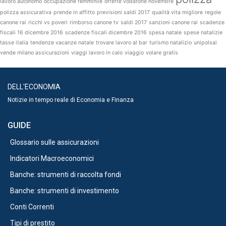
lavoro autonomo
occupazione femminile
offerte vodafone novembre
polizza assicurativa
prende in affitto
previsioni saldi 2017
qualità vita migliore
regole
canone rai
ricchi vs poveri
rimborso canone tv
saldi 2017
sanzioni canone rai
scadenze
fiscali 16 dicembre 2016
scadenze fiscali dicembre 2016
spesa natale
spese natalizie
tasse italia
tendenze vacanze natale
trovare lavoro al bar
turismo natalizio
unipolsai
vende milano assicurazioni
viaggi lavoro in calo
viaggio
volare gratis
DELL'ECONOMIA
Notizie in tempo reale di Economia e Finanza
GUIDE
Glossario sulle assicurazioni
Indicatori Macroeconomici
Banche: strumenti di raccolta fondi
Banche: strumenti di investimento
Conti Correnti
Tipi di prestito