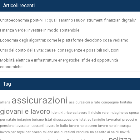
Articoli recenti
Criptoeconomia post-NFT: quali saranno i nuovi strumenti finanziari digitali?
Finanza Verde: investire in modo sostenibile
Economia degli algoritmi: come le piattaforme decidono cosa vediamo
Crisi del costo della vita: cause, conseguenze e possibili soluzioni
Mobilità elettrica e infrastrutture energetiche: sfide ed opportunità
economiche
Tag
assicurazioni
allianz
assicurazioni a rate
compagnie
finitalia
giovani e lavoro
identikit ricerca lavoro
il riciclo vale
indagine su spesa
per natale
indagine turismo
Istat disoccupazione
Istat su famiglie
lavoratori precoci e
pensione
lavoratori usuranti
lavoro in italia
lavoro nero cuneo
lavoro nero in europa
lavoro per royal caribbean
milano assicurazioni venduta
no assalto ai saldi
novità
polizza