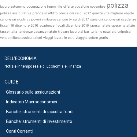
polizza
lavoro autonomo
occupazione femminile
offerte vodafone novembre
polizza assicurativa
prende in affitto
previsioni saldi 2017
qualità vita migliore
regole
canone rai
ricchi vs poveri
rimborso canone tv
saldi 2017
sanzioni canone rai
scadenze
fiscali 16 dicembre 2016
scadenze fiscali dicembre 2016
spesa natale
spese natalizie
tasse italia
tendenze vacanze natale
trovare lavoro al bar
turismo natalizio
unipolsai
vende milano assicurazioni
viaggi lavoro in calo
viaggio
volare gratis
DELL'ECONOMIA
Notizie in tempo reale di Economia e Finanza
GUIDE
Glossario sulle assicurazioni
Indicatori Macroeconomici
Banche: strumenti di raccolta fondi
Banche: strumenti di investimento
Conti Correnti