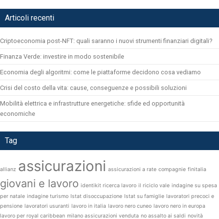
Articoli recenti
Criptoeconomia post-NFT: quali saranno i nuovi strumenti finanziari digitali?
Finanza Verde: investire in modo sostenibile
Economia degli algoritmi: come le piattaforme decidono cosa vediamo
Crisi del costo della vita: cause, conseguenze e possibili soluzioni
Mobilità elettrica e infrastrutture energetiche: sfide ed opportunità
economiche
Tag
assicurazioni
allianz
assicurazioni a rate
compagnie
finitalia
giovani e lavoro
identikit ricerca lavoro
il riciclo vale
indagine su spesa
per natale
indagine turismo
Istat disoccupazione
Istat su famiglie
lavoratori precoci e
pensione
lavoratori usuranti
lavoro in italia
lavoro nero cuneo
lavoro nero in europa
lavoro per royal caribbean
milano assicurazioni venduta
no assalto ai saldi
novità