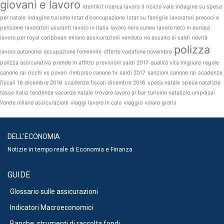
giovani e lavoro
identikit ricerca lavoro
il riciclo vale
indagine su spesa
per natale
indagine turismo
Istat disoccupazione
Istat su famiglie
lavoratori precoci e
pensione
lavoratori usuranti
lavoro in italia
lavoro nero cuneo
lavoro nero in europa
lavoro per royal caribbean
milano assicurazioni venduta
no assalto ai saldi
novità
polizza
lavoro autonomo
occupazione femminile
offerte vodafone novembre
polizza assicurativa
prende in affitto
previsioni saldi 2017
qualità vita migliore
regole
canone rai
ricchi vs poveri
rimborso canone tv
saldi 2017
sanzioni canone rai
scadenze
fiscali 16 dicembre 2016
scadenze fiscali dicembre 2016
spesa natale
spese natalizie
tasse italia
tendenze vacanze natale
trovare lavoro al bar
turismo natalizio
unipolsai
vende milano assicurazioni
viaggi lavoro in calo
viaggio
volare gratis
DELL'ECONOMIA
Notizie in tempo reale di Economia e Finanza
GUIDE
Glossario sulle assicurazioni
Indicatori Macroeconomici
Banche: strumenti di raccolta fondi