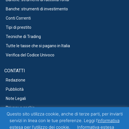
Banche: strumenti di investimento
Conti Correnti
Tipi di prestito
Tecniche di Trading
Tutte le tasse che si pagano in Italia
Verifica del Codice Univoco
CONTATTI
Redazione
Pubblicità
Note Legali
Privacy e cookie
Questo sito utilizza cookie, anche di terze parti, per inviarti
servizi in linea con le tue preferenze. Leggi l'
informativa
estesa
per l'utilizzo dei cookie.
Informativa estesa
Questo blog non rappresenta una testata giornalistica in quanto viene