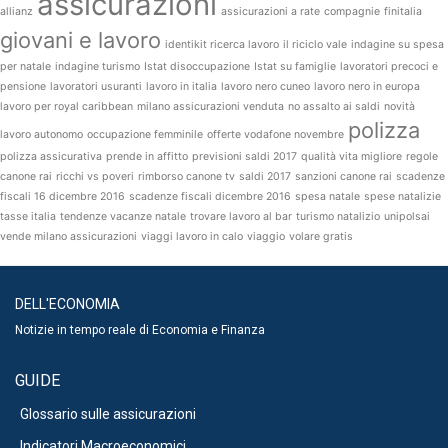
assicurazioni
allianz
assicurazioni a rate
compagnie
finitalia
giovani e lavoro
identikit ricerca lavoro
il riciclo vale
indagine su spesa
per natale
indagine turismo
Istat disoccupazione
Istat su famiglie
lavoratori precoci e
pensione
lavoratori usuranti
lavoro in italia
lavoro nero cuneo
lavoro nero in europa
lavoro per royal caribbean
milano assicurazioni venduta
no assalto ai saldi
novità
polizza
lavoro autonomo
occupazione femminile
offerte vodafone novembre
polizza assicurativa
prende in affitto
previsioni saldi 2017
qualità vita migliore
regole
canone rai
ricchi vs poveri
rimborso canone tv
saldi 2017
sanzioni canone rai
scadenze
fiscali 16 dicembre 2016
scadenze fiscali dicembre 2016
spesa natale
spese natalizie
tasse italia
tendenze vacanze natale
trovare lavoro al bar
turismo natalizio
unipolsai
vende milano assicurazioni
viaggi lavoro in calo
viaggio
volare gratis
DELL'ECONOMIA
Notizie in tempo reale di Economia e Finanza
GUIDE
Glossario sulle assicurazioni
Indicatori Macroeconomici