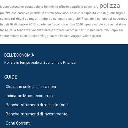
polizza
lavoro autonomo
occupazione femminile
offerte vodafone novembre
polizza assicurativa
prende in affitto
previsioni saldi 2017
qualità vita migliore
regole
canone rai
ricchi vs poveri
rimborso canone tv
saldi 2017
sanzioni canone rai
scadenze
fiscali 16 dicembre 2016
scadenze fiscali dicembre 2016
spesa natale
spese natalizie
tasse italia
tendenze vacanze natale
trovare lavoro al bar
turismo natalizio
unipolsai
vende milano assicurazioni
viaggi lavoro in calo
viaggio
volare gratis
DELL'ECONOMIA
Notizie in tempo reale di Economia e Finanza
GUIDE
Glossario sulle assicurazioni
Indicatori Macroeconomici
Banche: strumenti di raccolta fondi
Banche: strumenti di investimento
Conti Correnti