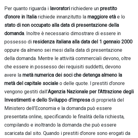
Per quanto riguarda
i
lavoratori
rich
iedere
un
prestito
d’onore in Italia
rich
iede in
nanzitutto la
maggiore età
e
l
o
stato di non occupato alla data di presentazione della
domanda
. In
oltre è
necessario dimostrare di essere in
possesso di
residenza italiana alla data del 1 gennaio 2000
oppure d
a almeno sei mesi dall
a data di presentazione
della domanda. Mentre le attività commerciali
devono, oltre
che essere in possesso dei requisiti suddetti, devono
avere la
metà numerica dei soci che detenga almeno la
metà del capitale sociale
o
delle quote
. l prestiti d’onor
e
vengono gestiti
dall’
Agenzia Nazionale per l’Attrazione degli
Investimenti e dello Sviluppo d’Impresa
di proprietà del
Ministero dell’Economia
e la domanda può essere
presentata online, specificando le finalità della richiesta,
compilando e inoltrando la domanda che può essere
scaricata dal sito. Quando i prestiti d’onore sono erogati da