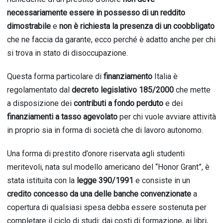
necessariamente essere in possesso di un reddito
dimostrabile
e
non è richiesta la presenza di un coobbligato
ch
e ne fa
ccia da garante, ecco perché è adatto anche per chi
si trova in stato di disoccupazione.
Questa forma particolare di
finanziamento
Italia
è
r
egolamentato dal
decreto legislativo 185/2000
che
mette
a d
isposizione dei
contributi a fondo perduto
e
d
ei
finanziamenti a tasso agevolato
per
chi vuole avvia
re attività
in proprio sia in forma di società che di lavoro autonomo.
Una forma di
prestito d’onore riservata agli studenti
meritevoli
, nat
a sul modello americano del “Honor Grant”, è
stata istituita con la
legge 390/1991
e consi
s
te in un
credito concesso da una delle banche convenzionate
a
copertura di qualsiasi spesa debba essere sostenuta per
completare il ciclo di studi: dai costi di formazione, ai libri,