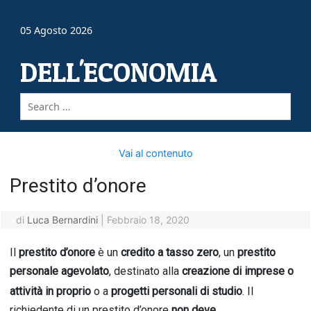
05 Agosto 2026
DELL'ECONOMIA
Vai al contenuto
Prestito d’onore
di
Luca Bernardini
|
Febbraio 18, 2020
Il
prestito d’onore
è
un
credito a tasso zero
, u
n
prestito
personale agevolato
, desti
ato alla
creazione di imprese o
n
attività in proprio
o
a
progetti personali di studio
.
Il
richi
edente di un prestito d’onore
non deve