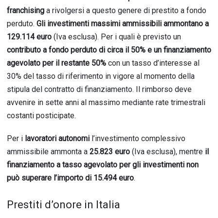
franchising
a rivol
gers
i a questo genere di prestito a fondo
perduto.
Gli investimenti massimi ammissibili ammontano a
129.114 euro
(Iva esc
lusa).
Per i quali è previsto un
contributo a fondo perduto di circa il 50% e un finanziamento
agevolato per il restante 50%
co
n un tasso
d’interesse al
30% del tasso di riferimento in vigore al momento della
stipula del contratto di finanziamento. Il rimborso deve
avvenire in sette anni al massimo mediante rate trimestrali
costanti posticipate.
Per i
lavoratori autonomi
l’inve
stimento compless
ivo
ammissibile ammonta a
25.823 euro
(Iva e
sclusa), m
entre
il
finanziamento a tasso agevolato per gli investimenti non
può superare l’importo di 15.494 euro
.
Prestiti d’onore in Italia