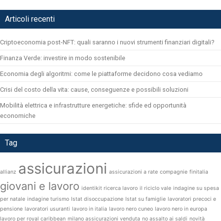
Articoli recenti
Criptoeconomia post-NFT: quali saranno i nuovi strumenti finanziari digitali?
Finanza Verde: investire in modo sostenibile
Economia degli algoritmi: come le piattaforme decidono cosa vediamo
Crisi del costo della vita: cause, conseguenze e possibili soluzioni
Mobilità elettrica e infrastrutture energetiche: sfide ed opportunità
economiche
Tag
assicurazioni
allianz
assicurazioni a rate
compagnie
finitalia
giovani e lavoro
identikit ricerca lavoro
il riciclo vale
indagine su spesa
per natale
indagine turismo
Istat disoccupazione
Istat su famiglie
lavoratori precoci e
pensione
lavoratori usuranti
lavoro in italia
lavoro nero cuneo
lavoro nero in europa
lavoro per royal caribbean
milano assicurazioni venduta
no assalto ai saldi
novità