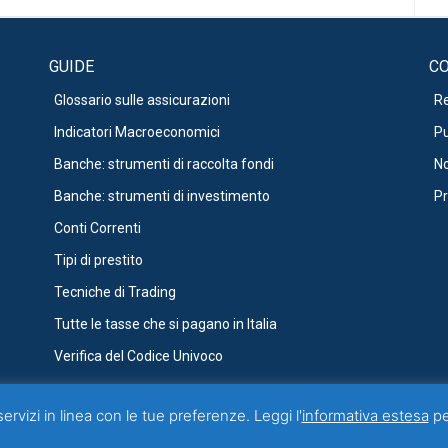
GUIDE
CO
Glossario sulle assicurazioni
R
Indicatori Macroeconomici
Pu
Banche: strumenti di raccolta fondi
No
Banche: strumenti di investimento
Pr
Conti Correnti
Tipi di prestito
Tecniche di Trading
Tutte le tasse che si pagano in Italia
Verifica del Codice Univoco
servizi in linea con le tue preferenze. Leggi l'
informativa estesa
per
viene aggiornato senza alcuna periodicità. Non può pertanto considerarsi