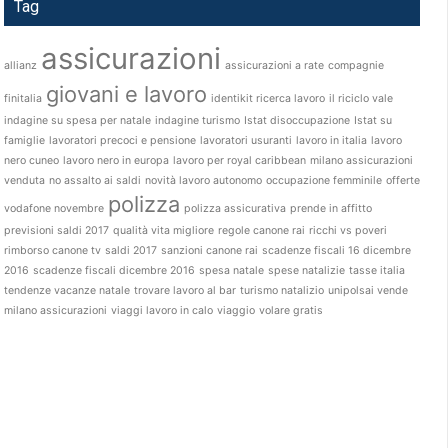
Tag
assicurazioni
allianz
assicurazioni a rate
compagnie
giovani e lavoro
finitalia
identikit ricerca lavoro
il riciclo vale
indagine su spesa per natale
indagine turismo
Istat disoccupazione
Istat su
famiglie
lavoratori precoci e pensione
lavoratori usuranti
lavoro in italia
lavoro
nero cuneo
lavoro nero in europa
lavoro per royal caribbean
milano assicurazioni
venduta
no assalto ai saldi
novità lavoro autonomo
occupazione femminile
offerte
polizza
vodafone novembre
polizza assicurativa
prende in affitto
previsioni saldi 2017
qualità vita migliore
regole canone rai
ricchi vs poveri
rimborso canone tv
saldi 2017
sanzioni canone rai
scadenze fiscali 16 dicembre
2016
scadenze fiscali dicembre 2016
spesa natale
spese natalizie
tasse italia
tendenze vacanze natale
trovare lavoro al bar
turismo natalizio
unipolsai vende
milano assicurazioni
viaggi lavoro in calo
viaggio
volare gratis