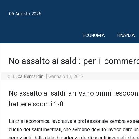
06 Agosto 2026
ECONOMIA
FINANZA
No assalto ai saldi: per il commer
di
Luca Bernardini
|
Gennaio 16, 2017
No assalto ai saldi: arrivano primi resocont
battere sconti 1-0
La crisi economica, lavorativa e professionale sembra esser
quello dei saldi invernali, che avrebbe dovuto invece dare un
negozianti: dalla data di partenza degli sconti invernali, che è