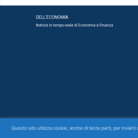
DELL'ECONOMIA
Notizie in tempo reale di Economia e Finanza
Questo sito utilizza cookie, anche di terze parti, per inviarti 
Questo blog non rappresenta una testata giornalistica in quanto 