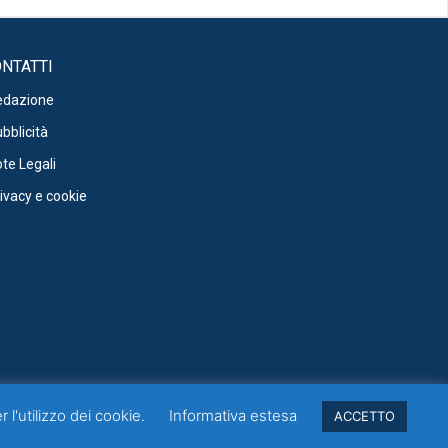
NTATTI
edazione
bblicità
te Legali
ivacy e cookie
 l'utilizzo dei cookie.
Informativa estesa
ACCETTO
 un prodotto editoriale ai sensi della legge n° 62 del 7.03.2001.