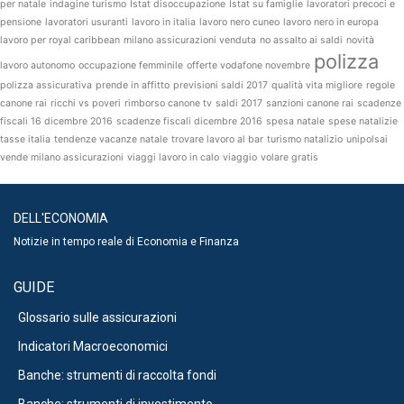
per natale
indagine turismo
Istat disoccupazione
Istat su famiglie
lavoratori precoci e
pensione
lavoratori usuranti
lavoro in italia
lavoro nero cuneo
lavoro nero in europa
lavoro per royal caribbean
milano assicurazioni venduta
no assalto ai saldi
novità
polizza
lavoro autonomo
occupazione femminile
offerte vodafone novembre
polizza assicurativa
prende in affitto
previsioni saldi 2017
qualità vita migliore
regole
canone rai
ricchi vs poveri
rimborso canone tv
saldi 2017
sanzioni canone rai
scadenze
fiscali 16 dicembre 2016
scadenze fiscali dicembre 2016
spesa natale
spese natalizie
tasse italia
tendenze vacanze natale
trovare lavoro al bar
turismo natalizio
unipolsai
vende milano assicurazioni
viaggi lavoro in calo
viaggio
volare gratis
DELL'ECONOMIA
Notizie in tempo reale di Economia e Finanza
GUIDE
Glossario sulle assicurazioni
Indicatori Macroeconomici
Banche: strumenti di raccolta fondi
Banche: strumenti di investimento