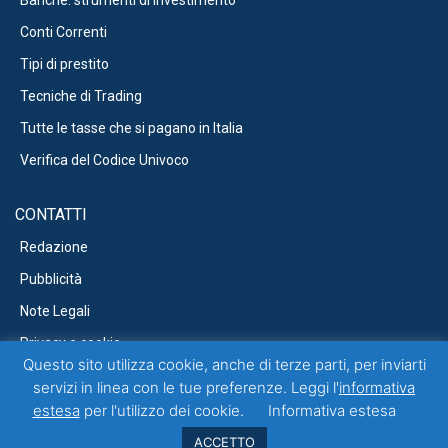
Conti Correnti
Tipi di prestito
Tecniche di Trading
Tutte le tasse che si pagano in Italia
Verifica del Codice Univoco
CONTATTI
Redazione
Pubblicità
Note Legali
Privacy e cookie
Questo sito utilizza cookie, anche di terze parti, per inviarti
servizi in linea con le tue preferenze. Leggi l'
informativa
estesa
per l'utilizzo dei cookie.
Informativa estesa
Questo blog non rappresenta una testata giornalistica in quanto viene
aggiornato senza alcuna periodicità. Non può pertanto considerarsi un
ACCETTO