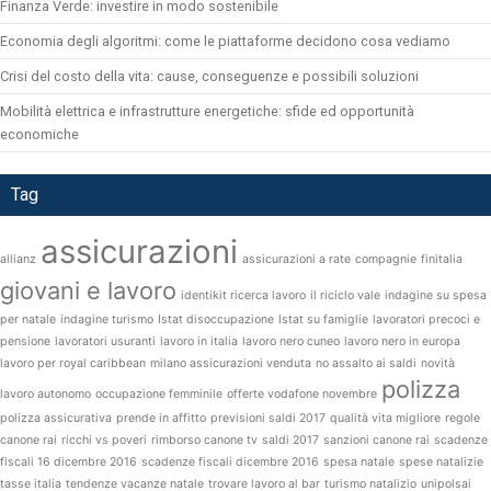
Finanza Verde: investire in modo sostenibile
Economia degli algoritmi: come le piattaforme decidono cosa vediamo
Crisi del costo della vita: cause, conseguenze e possibili soluzioni
Mobilità elettrica e infrastrutture energetiche: sfide ed opportunità
economiche
Tag
assicurazioni
allianz
assicurazioni a rate
compagnie
finitalia
giovani e lavoro
identikit ricerca lavoro
il riciclo vale
indagine su spesa
per natale
indagine turismo
Istat disoccupazione
Istat su famiglie
lavoratori precoci e
pensione
lavoratori usuranti
lavoro in italia
lavoro nero cuneo
lavoro nero in europa
lavoro per royal caribbean
milano assicurazioni venduta
no assalto ai saldi
novità
polizza
lavoro autonomo
occupazione femminile
offerte vodafone novembre
polizza assicurativa
prende in affitto
previsioni saldi 2017
qualità vita migliore
regole
canone rai
ricchi vs poveri
rimborso canone tv
saldi 2017
sanzioni canone rai
scadenze
fiscali 16 dicembre 2016
scadenze fiscali dicembre 2016
spesa natale
spese natalizie
tasse italia
tendenze vacanze natale
trovare lavoro al bar
turismo natalizio
unipolsai