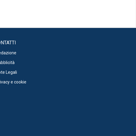
NTATTI
edazione
bblicità
te Legali
ivacy e cookie