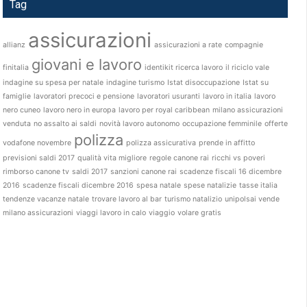
Tag
assicurazioni
allianz
assicurazioni a rate
compagnie
giovani e lavoro
finitalia
identikit ricerca lavoro
il riciclo vale
indagine su spesa per natale
indagine turismo
Istat disoccupazione
Istat su
famiglie
lavoratori precoci e pensione
lavoratori usuranti
lavoro in italia
lavoro
nero cuneo
lavoro nero in europa
lavoro per royal caribbean
milano assicurazioni
venduta
no assalto ai saldi
novità lavoro autonomo
occupazione femminile
offerte
polizza
vodafone novembre
polizza assicurativa
prende in affitto
previsioni saldi 2017
qualità vita migliore
regole canone rai
ricchi vs poveri
rimborso canone tv
saldi 2017
sanzioni canone rai
scadenze fiscali 16 dicembre
2016
scadenze fiscali dicembre 2016
spesa natale
spese natalizie
tasse italia
tendenze vacanze natale
trovare lavoro al bar
turismo natalizio
unipolsai vende
milano assicurazioni
viaggi lavoro in calo
viaggio
volare gratis