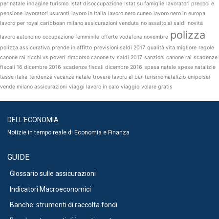
per natale
indagine turismo
Istat disoccupazione
Istat su famiglie
lavoratori precoci e
pensione
lavoratori usuranti
lavoro in italia
lavoro nero cuneo
lavoro nero in europa
lavoro per royal caribbean
milano assicurazioni venduta
no assalto ai saldi
novità
polizza
lavoro autonomo
occupazione femminile
offerte vodafone novembre
polizza assicurativa
prende in affitto
previsioni saldi 2017
qualità vita migliore
regole
canone rai
ricchi vs poveri
rimborso canone tv
saldi 2017
sanzioni canone rai
scadenze
fiscali 16 dicembre 2016
scadenze fiscali dicembre 2016
spesa natale
spese natalizie
tasse italia
tendenze vacanze natale
trovare lavoro al bar
turismo natalizio
unipolsai
vende milano assicurazioni
viaggi lavoro in calo
viaggio
volare gratis
DELL'ECONOMIA
Notizie in tempo reale di Economia e Finanza
GUIDE
Glossario sulle assicurazioni
Indicatori Macroeconomici
Banche: strumenti di raccolta fondi