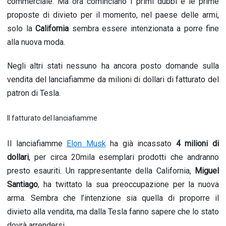
commerciale. Ma ora cominciano i primi dubbi e le prime
proposte di divieto per il momento, nel paese delle armi,
solo la
California
sembra essere intenzionata a porre fine
alla nuova moda.
Negli altri stati nessuno ha ancora posto domande sulla
vendita del lanciafiamme da milioni di dollari di fatturato del
patron di Tesla.
Il fatturato del lanciafiamme
Il lanciafiamme
Elon Musk
ha già incassato
4 milioni di
dollari
, per circa 20mila esemplari prodotti che andranno
presto esauriti. Un rappresentante della California,
Miguel
Santiago
, ha twittato la sua preoccupazione per la nuova
arma. Sembra che l’intenzione sia quella di proporre il
divieto alla vendita, ma dalla Tesla fanno sapere che lo stato
dovrà arrendersi.