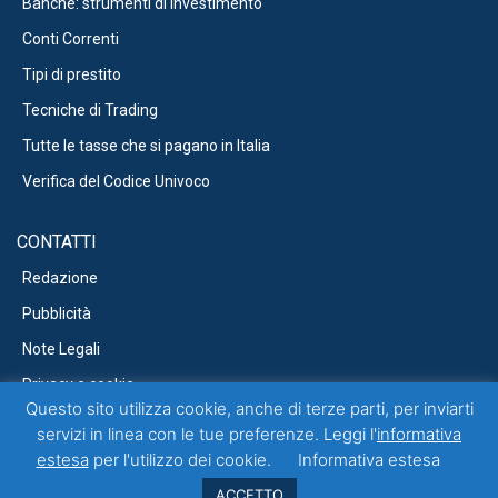
Banche: strumenti di investimento
Conti Correnti
Tipi di prestito
Tecniche di Trading
Tutte le tasse che si pagano in Italia
Verifica del Codice Univoco
CONTATTI
Redazione
Pubblicità
Note Legali
Privacy e cookie
Questo sito utilizza cookie, anche di terze parti, per inviarti
servizi in linea con le tue preferenze. Leggi l'
informativa
estesa
per l'utilizzo dei cookie.
Informativa estesa
Questo blog non rappresenta una testata giornalistica in quanto viene
aggiornato senza alcuna periodicità. Non può pertanto considerarsi un
ACCETTO