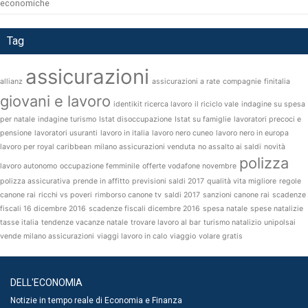
economiche
Tag
assicurazioni
allianz
assicurazioni a rate
compagnie
finitalia
giovani e lavoro
identikit ricerca lavoro
il riciclo vale
indagine su spesa
per natale
indagine turismo
Istat disoccupazione
Istat su famiglie
lavoratori precoci e
pensione
lavoratori usuranti
lavoro in italia
lavoro nero cuneo
lavoro nero in europa
lavoro per royal caribbean
milano assicurazioni venduta
no assalto ai saldi
novità
polizza
lavoro autonomo
occupazione femminile
offerte vodafone novembre
polizza assicurativa
prende in affitto
previsioni saldi 2017
qualità vita migliore
regole
canone rai
ricchi vs poveri
rimborso canone tv
saldi 2017
sanzioni canone rai
scadenze
fiscali 16 dicembre 2016
scadenze fiscali dicembre 2016
spesa natale
spese natalizie
tasse italia
tendenze vacanze natale
trovare lavoro al bar
turismo natalizio
unipolsai
vende milano assicurazioni
viaggi lavoro in calo
viaggio
volare gratis
DELL'ECONOMIA
Notizie in tempo reale di Economia e Finanza