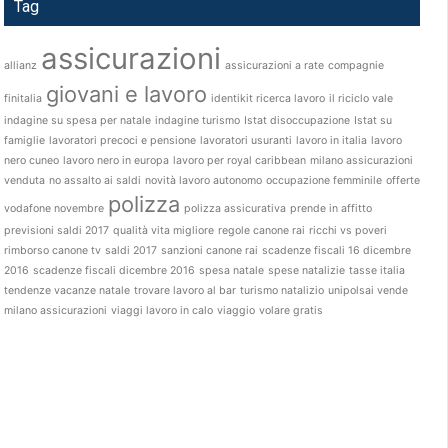
Tag
assicurazioni
allianz
assicurazioni a rate
compagnie
giovani e lavoro
finitalia
identikit ricerca lavoro
il riciclo vale
indagine su spesa per natale
indagine turismo
Istat disoccupazione
Istat su
famiglie
lavoratori precoci e pensione
lavoratori usuranti
lavoro in italia
lavoro
nero cuneo
lavoro nero in europa
lavoro per royal caribbean
milano assicurazioni
venduta
no assalto ai saldi
novità lavoro autonomo
occupazione femminile
offerte
polizza
vodafone novembre
polizza assicurativa
prende in affitto
previsioni saldi 2017
qualità vita migliore
regole canone rai
ricchi vs poveri
rimborso canone tv
saldi 2017
sanzioni canone rai
scadenze fiscali 16 dicembre
2016
scadenze fiscali dicembre 2016
spesa natale
spese natalizie
tasse italia
tendenze vacanze natale
trovare lavoro al bar
turismo natalizio
unipolsai vende
milano assicurazioni
viaggi lavoro in calo
viaggio
volare gratis