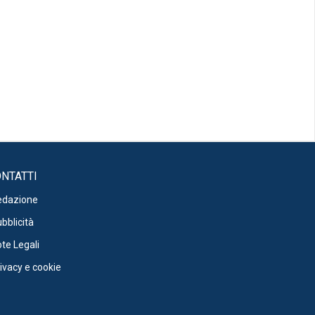
NTATTI
edazione
bblicità
te Legali
ivacy e cookie