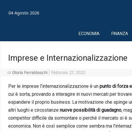
04 Agosto 2026
ECONOMIA
FINANZA
Imprese e Internazionalizzazione
di
Gloria Ferraldeschi
|
Febbraio 27, 2022
Per le imprese l’internazionalizzazione è un
punto di forza e
cui è sorta, provando a interagire in nuovi mercati per trovar
espandere il proprio business. La motivazione che spinge un’
altri luoghi e circostanze
nuove possibilità di guadagno
, mag
competitor difficile da sormontare o perché il mercato si è sa
economica. Non è così semplice come sembra ma l’internaz