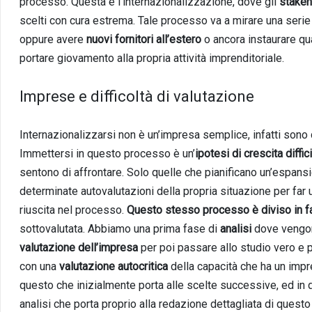
processo. Questa è l’internazionalizzazione, dove gli
stakeh
scelti con cura estrema. Tale processo va a mirare una serie d
oppure avere
nuovi fornitori all’estero
o ancora instaurare qua
portare giovamento alla propria attività imprenditoriale.
Imprese e difficoltà di valutazione
Internazionalizzarsi non è un’impresa semplice, infatti sono
Immettersi in questo processo è un’
ipotesi di crescita diffic
sentono di affrontare. Solo quelle che pianificano un’espans
determinate autovalutazioni della propria situazione per far 
riuscita nel processo.
Questo stesso processo è diviso in f
sottovalutata. Abbiamo una prima fase di
analisi
dove vengon
valutazione dell’impresa
per poi passare allo studio vero e p
con una
valutazione autocritica
della capacità che ha un impr
questo che inizialmente porta alle scelte successive, ed in 
analisi che porta proprio alla redazione dettagliata di ques