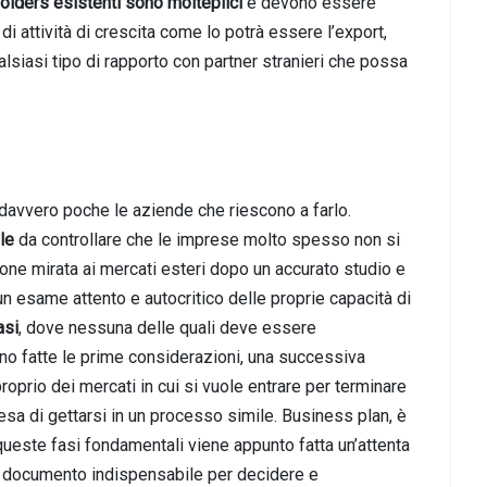
olders esistenti sono molteplici
e devono essere
i attività di crescita come lo potrà essere l’export,
lsiasi tipo di rapporto con partner stranieri che possa
 davvero poche le aziende che riescono a farlo.
ile
da controllare che le imprese molto spesso non si
ione mirata ai mercati esteri dopo un accurato studio e
un esame attento e autocritico delle proprie capacità di
asi
, dove nessuna delle quali deve essere
o fatte le prime considerazioni, una successiva
roprio dei mercati in cui si vuole entrare per terminare
esa di gettarsi in un processo simile. Business plan, è
queste fasi fondamentali viene appunto fatta un’attenta
to documento indispensabile per decidere e