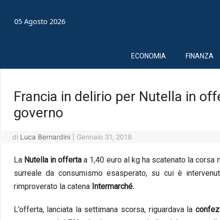
05 Agosto 2026
ECONOMIA
FINANZA
Francia in delirio per Nutella in off
governo
di
Luca Bernardini
|
Gennaio 31, 2018
La
Nutella in offerta
a 1,40 euro al kg ha scatenato la corsa 
surreale da consumismo esasperato, su cui è intervenut
rimproverato la catena
Intermarché.
L’offerta, lanciata la settimana scorsa, riguardava la
confezi