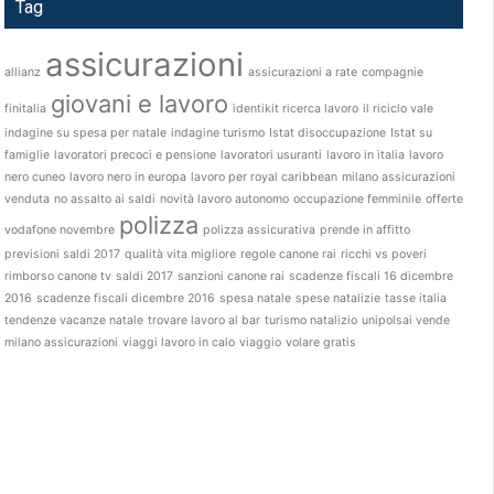
Tag
assicurazioni
allianz
assicurazioni a rate
compagnie
giovani e lavoro
finitalia
identikit ricerca lavoro
il riciclo vale
indagine su spesa per natale
indagine turismo
Istat disoccupazione
Istat su
famiglie
lavoratori precoci e pensione
lavoratori usuranti
lavoro in italia
lavoro
nero cuneo
lavoro nero in europa
lavoro per royal caribbean
milano assicurazioni
venduta
no assalto ai saldi
novità lavoro autonomo
occupazione femminile
offerte
polizza
vodafone novembre
polizza assicurativa
prende in affitto
previsioni saldi 2017
qualità vita migliore
regole canone rai
ricchi vs poveri
rimborso canone tv
saldi 2017
sanzioni canone rai
scadenze fiscali 16 dicembre
2016
scadenze fiscali dicembre 2016
spesa natale
spese natalizie
tasse italia
tendenze vacanze natale
trovare lavoro al bar
turismo natalizio
unipolsai vende
milano assicurazioni
viaggi lavoro in calo
viaggio
volare gratis