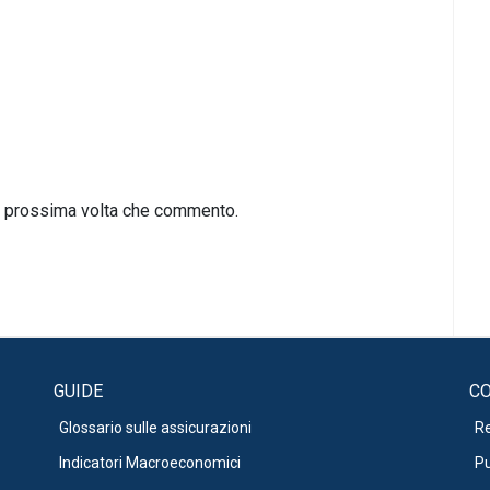
la prossima volta che commento.
GUIDE
CO
Glossario sulle assicurazioni
R
Indicatori Macroeconomici
Pu