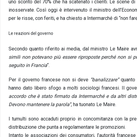
uno sconto del 70% che ha scatenato i clienti. Le scene di
inosservate. Così oggi è intervenuto il ministro dell’Econo
per le risse, con feriti, e ha chiesto a Intermarché di “non f
Le reazioni del governo
Secondo quanto riferito ai media, dal ministro Le Maire avr
simili non potevano più essere riproposte perché non si p
seguito in Francia
“.
Per il governo francese non si deve
“banalizzare”
quanto a
hanno dato libero sfogo a molti sociologi francesi. Il gov
accordo che è stato firmato da Intermarché e da altri distr
Devono mantenere la parola”
, ha tuonato Le Maire.
I tumulti sono accaduti proprio in concomitanza con la pre
distribuzione che punta a regolamentare le promozioni.
Intanto le associazioni dei consumatori, l’autorità francese 