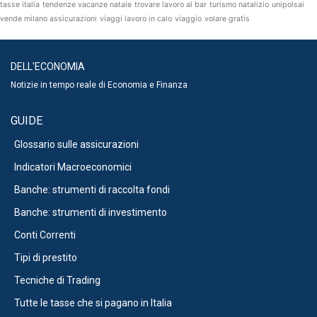
tasse italia
tendenze vacanze natale
trovare lavoro al bar
turismo natalizio
unipolsai
vende milano assicurazioni
viaggi lavoro in calo
viaggio
volare gratis
DELL'ECONOMIA
Notizie in tempo reale di Economia e Finanza
GUIDE
Glossario sulle assicurazioni
Indicatori Macroeconomici
Banche: strumenti di raccolta fondi
Banche: strumenti di investimento
Conti Correnti
Tipi di prestito
Tecniche di Trading
Tutte le tasse che si pagano in Italia