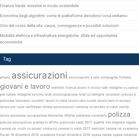
Finanza Verde: investire in modo sostenibile
Economia degli algoritmi: come le piattaforme decidono cosa vediamo
Crisi del costo della vita: cause, conseguenze e possibili soluzioni
Mobilità elettrica e infrastrutture energetiche: sfide ed opportunità
economiche
Tag
assicurazioni
allianz
assicurazioni a rate
compagnie
finitalia
giovani e lavoro
identikit ricerca lavoro
il riciclo vale
indagine su spesa
per natale
indagine turismo
Istat disoccupazione
Istat su famiglie
lavoratori precoci e
pensione
lavoratori usuranti
lavoro in italia
lavoro nero cuneo
lavoro nero in europa
lavoro per royal caribbean
milano assicurazioni venduta
no assalto ai saldi
novità
polizza
lavoro autonomo
occupazione femminile
offerte vodafone novembre
polizza assicurativa
prende in affitto
previsioni saldi 2017
qualità vita migliore
regole
canone rai
ricchi vs poveri
rimborso canone tv
saldi 2017
sanzioni canone rai
scadenze
fiscali 16 dicembre 2016
scadenze fiscali dicembre 2016
spesa natale
spese natalizie