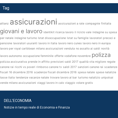
Tag
assicurazioni
allianz
assicurazioni a rate
compagnie
finitalia
giovani e lavoro
identikit ricerca lavoro
il riciclo vale
indagine su spesa
per natale
indagine turismo
Istat disoccupazione
Istat su famiglie
lavoratori precoci e
pensione
lavoratori usuranti
lavoro in italia
lavoro nero cuneo
lavoro nero in europa
lavoro per royal caribbean
milano assicurazioni venduta
no assalto ai saldi
novità
polizza
lavoro autonomo
occupazione femminile
offerte vodafone novembre
polizza assicurativa
prende in affitto
previsioni saldi 2017
qualità vita migliore
regole
canone rai
ricchi vs poveri
rimborso canone tv
saldi 2017
sanzioni canone rai
scadenze
fiscali 16 dicembre 2016
scadenze fiscali dicembre 2016
spesa natale
spese natalizie
tasse italia
tendenze vacanze natale
trovare lavoro al bar
turismo natalizio
unipolsai
vende milano assicurazioni
viaggi lavoro in calo
viaggio
volare gratis
DELL'ECONOMIA
Notizie in tempo reale di Economia e Finanza