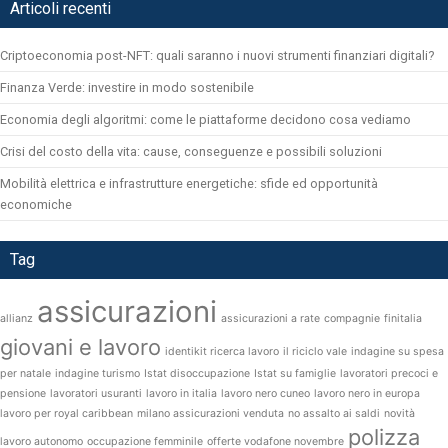
Articoli recenti
Criptoeconomia post-NFT: quali saranno i nuovi strumenti finanziari digitali?
Finanza Verde: investire in modo sostenibile
Economia degli algoritmi: come le piattaforme decidono cosa vediamo
Crisi del costo della vita: cause, conseguenze e possibili soluzioni
Mobilità elettrica e infrastrutture energetiche: sfide ed opportunità
economiche
Tag
assicurazioni
allianz
assicurazioni a rate
compagnie
finitalia
giovani e lavoro
identikit ricerca lavoro
il riciclo vale
indagine su spesa
per natale
indagine turismo
Istat disoccupazione
Istat su famiglie
lavoratori precoci e
pensione
lavoratori usuranti
lavoro in italia
lavoro nero cuneo
lavoro nero in europa
lavoro per royal caribbean
milano assicurazioni venduta
no assalto ai saldi
novità
polizza
lavoro autonomo
occupazione femminile
offerte vodafone novembre