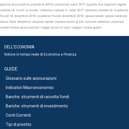
polizza assicurativa
prende in affitto
previsioni saldi 2017
qualità vita migliore
regole
canone rai
ricchi vs poveri
rimborso canone tv
saldi 2017
sanzioni canone rai
scadenze
fiscali 16 dicembre 2016
scadenze fiscali dicembre 2016
spesa natale
spese natalizie
tasse italia
tendenze vacanze natale
trovare lavoro al bar
turismo natalizio
unipolsai
vende milano assicurazioni
viaggi lavoro in calo
viaggio
volare gratis
DELL'ECONOMIA
Notizie in tempo reale di Economia e Finanza
GUIDE
Glossario sulle assicurazioni
Indicatori Macroeconomici
Banche: strumenti di raccolta fondi
Banche: strumenti di investimento
Conti Correnti
Tipi di prestito