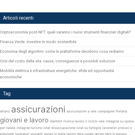
Articoli recenti
Criptoeconomia post-NFT: quali saranno i nuovi strumenti finanziari digitali?
Finanza Verde: investire in modo sostenibile
Economia degli algoritmi: come le piattaforme decidono cosa vediamo
Crisi del costo della vita: cause, conseguenze e possibili soluzioni
Mobilità elettrica e infrastrutture energetiche: sfide ed opportunità
economiche
Tag
assicurazioni
allianz
assicurazioni a rate
compagnie
finitalia
giovani e lavoro
identikit ricerca lavoro
il riciclo vale
indagine su spesa
per natale
indagine turismo
Istat disoccupazione
Istat su famiglie
lavoratori precoci e
pensione
lavoratori usuranti
lavoro in italia
lavoro nero cuneo
lavoro nero in europa