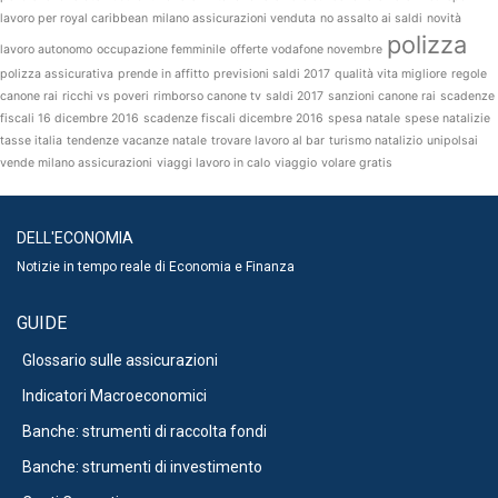
lavoro per royal caribbean
milano assicurazioni venduta
no assalto ai saldi
novità
polizza
lavoro autonomo
occupazione femminile
offerte vodafone novembre
polizza assicurativa
prende in affitto
previsioni saldi 2017
qualità vita migliore
regole
canone rai
ricchi vs poveri
rimborso canone tv
saldi 2017
sanzioni canone rai
scadenze
fiscali 16 dicembre 2016
scadenze fiscali dicembre 2016
spesa natale
spese natalizie
tasse italia
tendenze vacanze natale
trovare lavoro al bar
turismo natalizio
unipolsai
vende milano assicurazioni
viaggi lavoro in calo
viaggio
volare gratis
DELL'ECONOMIA
Notizie in tempo reale di Economia e Finanza
GUIDE
Glossario sulle assicurazioni
Indicatori Macroeconomici
Banche: strumenti di raccolta fondi
Banche: strumenti di investimento