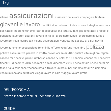
Tag
assicurazioni
allianz
assicurazioni a rate
compagnie
finitalia
giovani e lavoro
identikit ricerca lavoro
il riciclo vale
indagine su spesa
per natale
indagine turismo
Istat disoccupazione
Istat su famiglie
lavoratori precoci e
pensione
lavoratori usuranti
lavoro in italia
lavoro nero cuneo
lavoro nero in europa
lavoro per royal caribbean
milano assicurazioni venduta
no assalto ai saldi
novità
polizza
lavoro autonomo
occupazione femminile
offerte vodafone novembre
polizza assicurativa
prende in affitto
previsioni saldi 2017
qualità vita migliore
regole
canone rai
ricchi vs poveri
rimborso canone tv
saldi 2017
sanzioni canone rai
scadenze
fiscali 16 dicembre 2016
scadenze fiscali dicembre 2016
spesa natale
spese natalizie
tasse italia
tendenze vacanze natale
trovare lavoro al bar
turismo natalizio
unipolsai
vende milano assicurazioni
viaggi lavoro in calo
viaggio
volare gratis
DELL'ECONOMIA
Notizie in tempo reale di Economia e Finanza
GUIDE