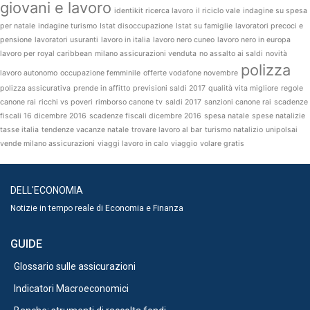
giovani e lavoro
identikit ricerca lavoro
il riciclo vale
indagine su spesa
per natale
indagine turismo
Istat disoccupazione
Istat su famiglie
lavoratori precoci e
pensione
lavoratori usuranti
lavoro in italia
lavoro nero cuneo
lavoro nero in europa
lavoro per royal caribbean
milano assicurazioni venduta
no assalto ai saldi
novità
polizza
lavoro autonomo
occupazione femminile
offerte vodafone novembre
polizza assicurativa
prende in affitto
previsioni saldi 2017
qualità vita migliore
regole
canone rai
ricchi vs poveri
rimborso canone tv
saldi 2017
sanzioni canone rai
scadenze
fiscali 16 dicembre 2016
scadenze fiscali dicembre 2016
spesa natale
spese natalizie
tasse italia
tendenze vacanze natale
trovare lavoro al bar
turismo natalizio
unipolsai
vende milano assicurazioni
viaggi lavoro in calo
viaggio
volare gratis
DELL'ECONOMIA
Notizie in tempo reale di Economia e Finanza
GUIDE
Glossario sulle assicurazioni
Indicatori Macroeconomici