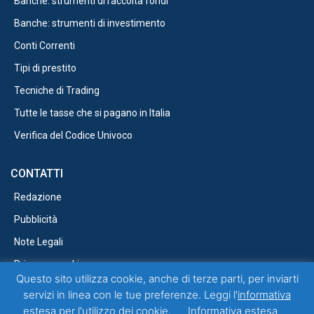
Banche: strumenti di raccolta fondi
Banche: strumenti di investimento
Conti Correnti
Tipi di prestito
Tecniche di Trading
Tutte le tasse che si pagano in Italia
Verifica del Codice Univoco
CONTATTI
Redazione
Pubblicità
Note Legali
Privacy e cookie
Questo sito utilizza cookie, anche di terze parti, per inviarti
servizi in linea con le tue preferenze. Leggi l'
informativa
estesa
per l'utilizzo dei cookie.
Informativa estesa