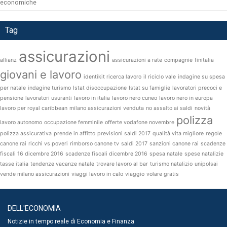
economiche
Tag
assicurazioni
allianz
assicurazioni a rate
compagnie
finitalia
giovani e lavoro
identikit ricerca lavoro
il riciclo vale
indagine su spesa
per natale
indagine turismo
Istat disoccupazione
Istat su famiglie
lavoratori precoci e
pensione
lavoratori usuranti
lavoro in italia
lavoro nero cuneo
lavoro nero in europa
lavoro per royal caribbean
milano assicurazioni venduta
no assalto ai saldi
novità
polizza
lavoro autonomo
occupazione femminile
offerte vodafone novembre
polizza assicurativa
prende in affitto
previsioni saldi 2017
qualità vita migliore
regole
canone rai
ricchi vs poveri
rimborso canone tv
saldi 2017
sanzioni canone rai
scadenze
fiscali 16 dicembre 2016
scadenze fiscali dicembre 2016
spesa natale
spese natalizie
tasse italia
tendenze vacanze natale
trovare lavoro al bar
turismo natalizio
unipolsai
vende milano assicurazioni
viaggi lavoro in calo
viaggio
volare gratis
DELL'ECONOMIA
Notizie in tempo reale di Economia e Finanza