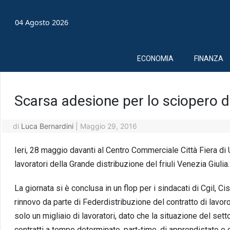
04 Agosto 2026
ECONOMIA
FINANZA
Scarsa adesione per lo sciopero d
di
Luca Bernardini
|
Maggio 29, 2016
Ieri, 28 maggio davanti al Centro Commerciale Città Fiera di 
lavoratori della Grande distribuzione del friuli Venezia Giulia.
La giornata si è conclusa in un flop per i sindacati di Cgil, Ci
rinnovo da parte di Federdistribuzione del contratto di lavoro
solo un migliaio di lavoratori, dato che la situazione del set
contratti a tempo determinato, part-time, di apprendistato e d