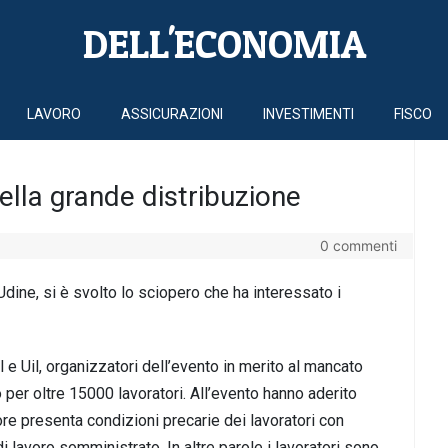
DELL'ECONOMIA
LAVORO
ASSICURAZIONI
INVESTIMENTI
FISCO
ella grande distribuzione
0 commenti
Udine, si è svolto lo sciopero che ha interessato i
sl e Uil, organizzatori dell’evento in merito al mancato
 per oltre 15000 lavoratori. All’evento hanno aderito
tore presenta condizioni precarie dei lavoratori con
i lavoro somministrato. In altre parole i lavoratori sono