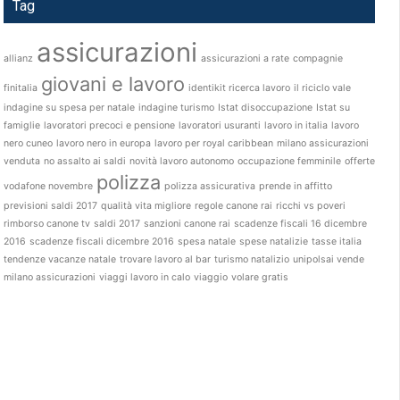
Tag
assicurazioni
allianz
assicurazioni a rate
compagnie
giovani e lavoro
finitalia
identikit ricerca lavoro
il riciclo vale
indagine su spesa per natale
indagine turismo
Istat disoccupazione
Istat su
famiglie
lavoratori precoci e pensione
lavoratori usuranti
lavoro in italia
lavoro
nero cuneo
lavoro nero in europa
lavoro per royal caribbean
milano assicurazioni
venduta
no assalto ai saldi
novità lavoro autonomo
occupazione femminile
offerte
polizza
vodafone novembre
polizza assicurativa
prende in affitto
previsioni saldi 2017
qualità vita migliore
regole canone rai
ricchi vs poveri
rimborso canone tv
saldi 2017
sanzioni canone rai
scadenze fiscali 16 dicembre
2016
scadenze fiscali dicembre 2016
spesa natale
spese natalizie
tasse italia
tendenze vacanze natale
trovare lavoro al bar
turismo natalizio
unipolsai vende
milano assicurazioni
viaggi lavoro in calo
viaggio
volare gratis