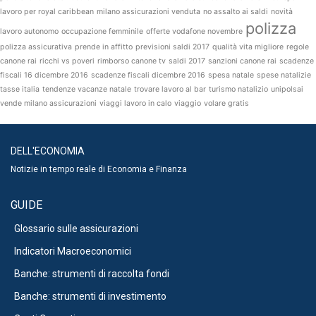
lavoro per royal caribbean
milano assicurazioni venduta
no assalto ai saldi
novità
polizza
lavoro autonomo
occupazione femminile
offerte vodafone novembre
polizza assicurativa
prende in affitto
previsioni saldi 2017
qualità vita migliore
regole
canone rai
ricchi vs poveri
rimborso canone tv
saldi 2017
sanzioni canone rai
scadenze
fiscali 16 dicembre 2016
scadenze fiscali dicembre 2016
spesa natale
spese natalizie
tasse italia
tendenze vacanze natale
trovare lavoro al bar
turismo natalizio
unipolsai
vende milano assicurazioni
viaggi lavoro in calo
viaggio
volare gratis
DELL'ECONOMIA
Notizie in tempo reale di Economia e Finanza
GUIDE
Glossario sulle assicurazioni
Indicatori Macroeconomici
Banche: strumenti di raccolta fondi
Banche: strumenti di investimento