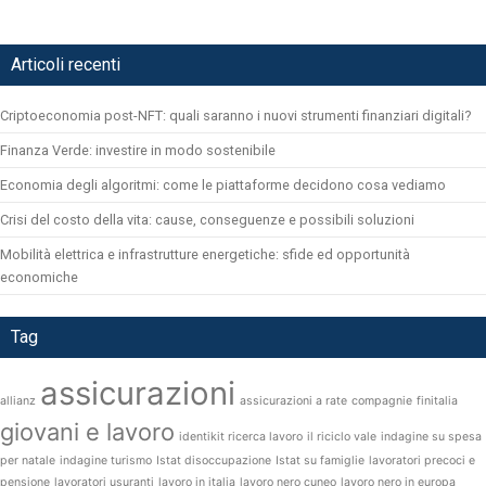
Articoli recenti
Criptoeconomia post-NFT: quali saranno i nuovi strumenti finanziari digitali?
Finanza Verde: investire in modo sostenibile
Economia degli algoritmi: come le piattaforme decidono cosa vediamo
Crisi del costo della vita: cause, conseguenze e possibili soluzioni
Mobilità elettrica e infrastrutture energetiche: sfide ed opportunità
economiche
Tag
assicurazioni
allianz
assicurazioni a rate
compagnie
finitalia
giovani e lavoro
identikit ricerca lavoro
il riciclo vale
indagine su spesa
per natale
indagine turismo
Istat disoccupazione
Istat su famiglie
lavoratori precoci e
pensione
lavoratori usuranti
lavoro in italia
lavoro nero cuneo
lavoro nero in europa