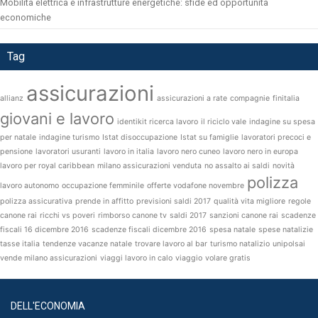
Mobilità elettrica e infrastrutture energetiche: sfide ed opportunità
economiche
Tag
assicurazioni
allianz
assicurazioni a rate
compagnie
finitalia
giovani e lavoro
identikit ricerca lavoro
il riciclo vale
indagine su spesa
per natale
indagine turismo
Istat disoccupazione
Istat su famiglie
lavoratori precoci e
pensione
lavoratori usuranti
lavoro in italia
lavoro nero cuneo
lavoro nero in europa
lavoro per royal caribbean
milano assicurazioni venduta
no assalto ai saldi
novità
polizza
lavoro autonomo
occupazione femminile
offerte vodafone novembre
polizza assicurativa
prende in affitto
previsioni saldi 2017
qualità vita migliore
regole
canone rai
ricchi vs poveri
rimborso canone tv
saldi 2017
sanzioni canone rai
scadenze
fiscali 16 dicembre 2016
scadenze fiscali dicembre 2016
spesa natale
spese natalizie
tasse italia
tendenze vacanze natale
trovare lavoro al bar
turismo natalizio
unipolsai
vende milano assicurazioni
viaggi lavoro in calo
viaggio
volare gratis
DELL'ECONOMIA