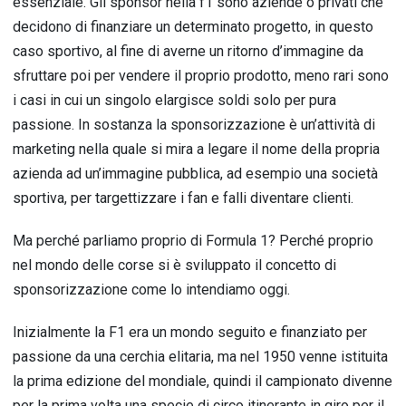
essenziale. Gli sponsor nella f1 sono aziende o privati che
decidono di finanziare un determinato progetto, in questo
caso sportivo, al fine di averne un ritorno d’immagine da
sfruttare poi per vendere il proprio prodotto, meno rari sono
i casi in cui un singolo elargisce soldi solo per pura
passione. In sostanza la sponsorizzazione è un’attività di
marketing nella quale si mira a legare il nome della propria
azienda ad un’immagine pubblica, ad esempio una società
sportiva, per targettizzare i fan e falli diventare clienti.
Ma perché parliamo proprio di Formula 1? Perché proprio
nel mondo delle corse si è sviluppato il concetto di
sponsorizzazione come lo intendiamo oggi.
Inizialmente la F1 era un mondo seguito e finanziato per
passione da una cerchia elitaria, ma nel 1950 venne istituita
la prima edizione del mondiale, quindi il campionato divenne
per la prima volta una specie di circo itinerante in giro per il