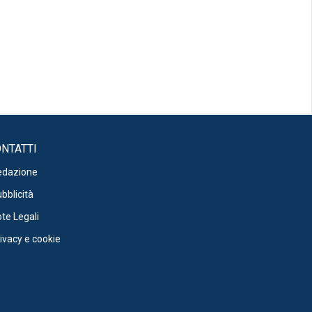
NTATTI
edazione
bblicità
te Legali
ivacy e cookie