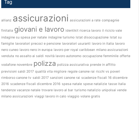
Tag
assicurazioni
allianz
assicurazioni a rate
compagnie
giovani e lavoro
finitalia
identikit ricerca lavoro
il riciclo vale
indagine su spesa per natale
indagine turismo
Istat disoccupazione
Istat su
famiglie
lavoratori precoci e pensione
lavoratori usuranti
lavoro in italia
lavoro
nero cuneo
lavoro nero in europa
lavoro per royal caribbean
milano assicurazioni
venduta
no assalto ai saldi
novità lavoro autonomo
occupazione femminile
offerte
polizza
vodafone novembre
polizza assicurativa
prende in affitto
previsioni saldi 2017
qualità vita migliore
regole canone rai
ricchi vs poveri
rimborso canone tv
saldi 2017
sanzioni canone rai
scadenze fiscali 16 dicembre
2016
scadenze fiscali dicembre 2016
spesa natale
spese natalizie
tasse italia
tendenze vacanze natale
trovare lavoro al bar
turismo natalizio
unipolsai vende
milano assicurazioni
viaggi lavoro in calo
viaggio
volare gratis