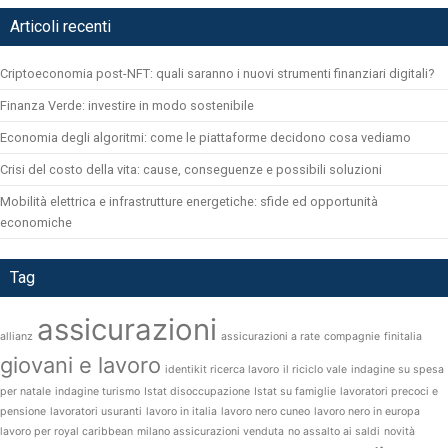
Articoli recenti
Criptoeconomia post-NFT: quali saranno i nuovi strumenti finanziari digitali?
Finanza Verde: investire in modo sostenibile
Economia degli algoritmi: come le piattaforme decidono cosa vediamo
Crisi del costo della vita: cause, conseguenze e possibili soluzioni
Mobilità elettrica e infrastrutture energetiche: sfide ed opportunità
economiche
Tag
assicurazioni
allianz
assicurazioni a rate
compagnie
finitalia
giovani e lavoro
identikit ricerca lavoro
il riciclo vale
indagine su spesa
per natale
indagine turismo
Istat disoccupazione
Istat su famiglie
lavoratori precoci e
pensione
lavoratori usuranti
lavoro in italia
lavoro nero cuneo
lavoro nero in europa
lavoro per royal caribbean
milano assicurazioni venduta
no assalto ai saldi
novità