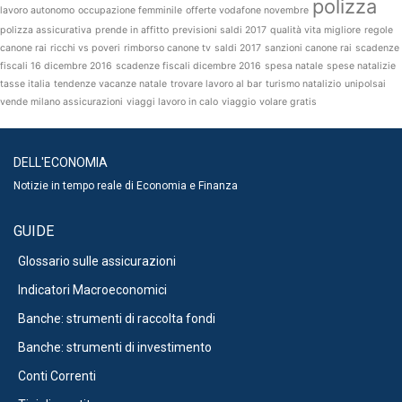
polizza
lavoro autonomo
occupazione femminile
offerte vodafone novembre
polizza assicurativa
prende in affitto
previsioni saldi 2017
qualità vita migliore
regole
canone rai
ricchi vs poveri
rimborso canone tv
saldi 2017
sanzioni canone rai
scadenze
fiscali 16 dicembre 2016
scadenze fiscali dicembre 2016
spesa natale
spese natalizie
tasse italia
tendenze vacanze natale
trovare lavoro al bar
turismo natalizio
unipolsai
vende milano assicurazioni
viaggi lavoro in calo
viaggio
volare gratis
DELL'ECONOMIA
Notizie in tempo reale di Economia e Finanza
GUIDE
Glossario sulle assicurazioni
Indicatori Macroeconomici
Banche: strumenti di raccolta fondi
Banche: strumenti di investimento
Conti Correnti