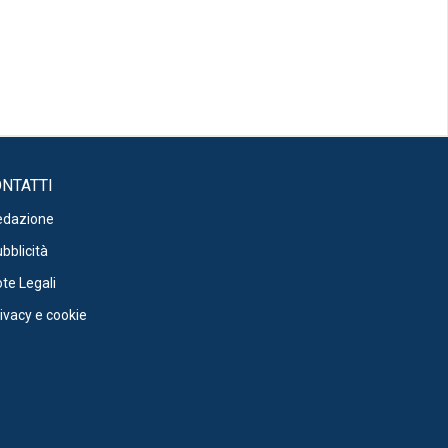
NTATTI
edazione
bblicità
te Legali
ivacy e cookie