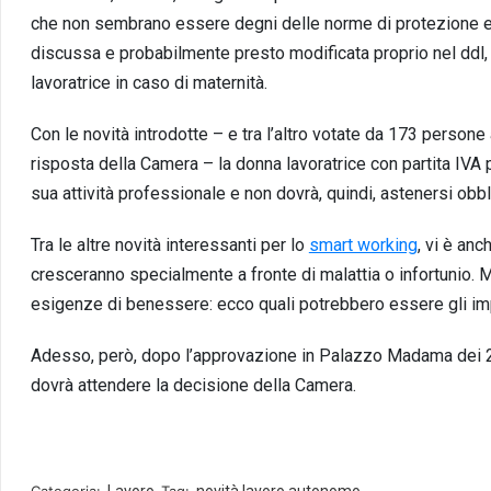
che non sembrano essere degni delle norme di protezione e t
discussa e probabilmente presto modificata proprio nel ddl, 
lavoratrice in caso di maternità.
Con le novità introdotte – e tra l’altro votate da 173 person
risposta della Camera – la donna lavoratrice con partita IVA 
sua attività professionale e non dovrà, quindi, astenersi obb
Tra le altre novità interessanti per lo
smart working
, vi è an
cresceranno specialmente a fronte di malattia o infortunio. M
esigenze di benessere: ecco quali potrebbero essere gli im
Adesso, però, dopo l’approvazione in Palazzo Madama dei 22 a
dovrà attendere la decisione della Camera.
Categoria:
Lavoro
Tag:
novità lavoro autonomo