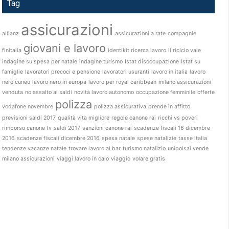
Tag
assicurazioni
allianz
assicurazioni a rate
compagnie
giovani e lavoro
finitalia
identikit ricerca lavoro
il riciclo vale
indagine su spesa per natale
indagine turismo
Istat disoccupazione
Istat su
famiglie
lavoratori precoci e pensione
lavoratori usuranti
lavoro in italia
lavoro
nero cuneo
lavoro nero in europa
lavoro per royal caribbean
milano assicurazioni
venduta
no assalto ai saldi
novità lavoro autonomo
occupazione femminile
offerte
polizza
vodafone novembre
polizza assicurativa
prende in affitto
previsioni saldi 2017
qualità vita migliore
regole canone rai
ricchi vs poveri
rimborso canone tv
saldi 2017
sanzioni canone rai
scadenze fiscali 16 dicembre
2016
scadenze fiscali dicembre 2016
spesa natale
spese natalizie
tasse italia
tendenze vacanze natale
trovare lavoro al bar
turismo natalizio
unipolsai vende
milano assicurazioni
viaggi lavoro in calo
viaggio
volare gratis