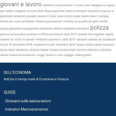
giovani e lavoro
identikit ricerca lavoro
il riciclo vale
indagine su spesa
per natale
indagine turismo
Istat disoccupazione
Istat su famiglie
lavoratori precoci e
pensione
lavoratori usuranti
lavoro in italia
lavoro nero cuneo
lavoro nero in europa
lavoro per royal caribbean
milano assicurazioni venduta
no assalto ai saldi
novità
polizza
lavoro autonomo
occupazione femminile
offerte vodafone novembre
polizza assicurativa
prende in affitto
previsioni saldi 2017
qualità vita migliore
regole
canone rai
ricchi vs poveri
rimborso canone tv
saldi 2017
sanzioni canone rai
scadenze
fiscali 16 dicembre 2016
scadenze fiscali dicembre 2016
spesa natale
spese natalizie
tasse italia
tendenze vacanze natale
trovare lavoro al bar
turismo natalizio
unipolsai
vende milano assicurazioni
viaggi lavoro in calo
viaggio
volare gratis
DELL'ECONOMIA
Notizie in tempo reale di Economia e Finanza
GUIDE
Glossario sulle assicurazioni
Indicatori Macroeconomici