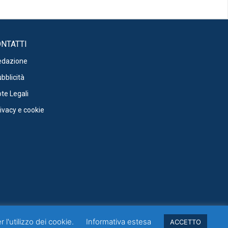
NTATTI
edazione
bblicità
te Legali
ivacy e cookie
 l'utilizzo dei cookie.
Informativa estesa
ACCETTO