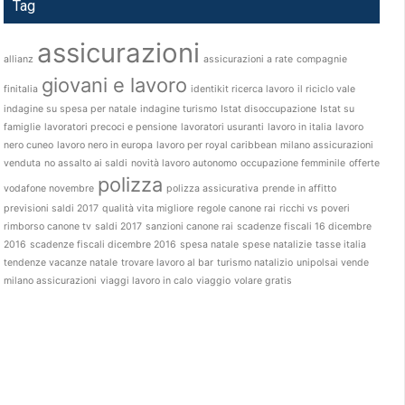
Tag
assicurazioni
allianz
assicurazioni a rate
compagnie
giovani e lavoro
finitalia
identikit ricerca lavoro
il riciclo vale
indagine su spesa per natale
indagine turismo
Istat disoccupazione
Istat su
famiglie
lavoratori precoci e pensione
lavoratori usuranti
lavoro in italia
lavoro
nero cuneo
lavoro nero in europa
lavoro per royal caribbean
milano assicurazioni
venduta
no assalto ai saldi
novità lavoro autonomo
occupazione femminile
offerte
polizza
vodafone novembre
polizza assicurativa
prende in affitto
previsioni saldi 2017
qualità vita migliore
regole canone rai
ricchi vs poveri
rimborso canone tv
saldi 2017
sanzioni canone rai
scadenze fiscali 16 dicembre
2016
scadenze fiscali dicembre 2016
spesa natale
spese natalizie
tasse italia
tendenze vacanze natale
trovare lavoro al bar
turismo natalizio
unipolsai vende
milano assicurazioni
viaggi lavoro in calo
viaggio
volare gratis