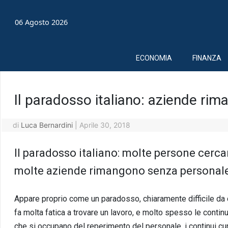
06 Agosto 2026
ECONOMIA
FINANZA
Il paradosso italiano: aziende ri
di
Luca Bernardini
|
Aprile 30, 2018
Il paradosso italiano: molte persone cerc
molte aziende rimangono senza personale
Appare proprio come un paradosso, chiaramente difficile da c
fa molta fatica a trovare un lavoro, e molto spesso le conti
che si occupano del reperimento del personale, i continui curr