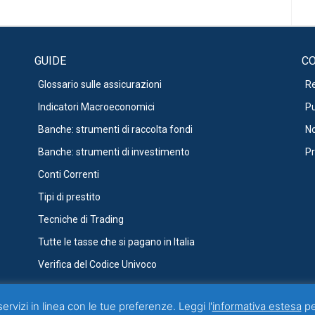
GUIDE
CO
Glossario sulle assicurazioni
R
Indicatori Macroeconomici
Pu
Banche: strumenti di raccolta fondi
No
Banche: strumenti di investimento
Pr
Conti Correnti
Tipi di prestito
Tecniche di Trading
Tutte le tasse che si pagano in Italia
Verifica del Codice Univoco
servizi in linea con le tue preferenze. Leggi l'
informativa estesa
per