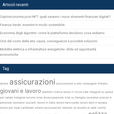
Articoli recenti
Criptoeconomia post-NFT: quali saranno i nuovi strumenti finanziari digitali?
Finanza Verde: investire in modo sostenibile
Economia degli algoritmi: come le piattaforme decidono cosa vediamo
Crisi del costo della vita: cause, conseguenze e possibili soluzioni
Mobilità elettrica e infrastrutture energetiche: sfide ed opportunità
economiche
Tag
assicurazioni
allianz
assicurazioni a rate
compagnie
finitalia
giovani e lavoro
identikit ricerca lavoro
il riciclo vale
indagine su spesa
per natale
indagine turismo
Istat disoccupazione
Istat su famiglie
lavoratori precoci e
pensione
lavoratori usuranti
lavoro in italia
lavoro nero cuneo
lavoro nero in europa
lavoro per royal caribbean
milano assicurazioni venduta
no assalto ai saldi
novità
polizza