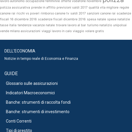
lavoro autonomo
occupazione femminile
offerte vodafone novembre
polizza assicurativa
prende in affitto
previsioni saldi 2017
qualità vita migliore
regole
canone rai
ricchi vs poveri
rimborso canone tv
saldi 2017
sanzioni canone rai
scadenze
fiscali 16 dicembre 2016
scadenze fiscali dicembre 2016
spesa natale
spese natalizie
tasse italia
tendenze vacanze natale
trovare lavoro al bar
turismo natalizio
unipolsai
vende milano assicurazioni
viaggi lavoro in calo
viaggio
volare gratis
DELL'ECONOMIA
Notizie in tempo reale di Economia e Finanza
GUIDE
Glossario sulle assicurazioni
Indicatori Macroeconomici
Banche: strumenti di raccolta fondi
Banche: strumenti di investimento
Conti Correnti
Tipi di prestito