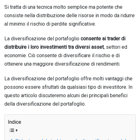
Si
tr
atta
di
un
a
te
cn
ica
mol
to
sem
pl
ice
ma
potent
e
che
consist
e
ne
lla
dist
rib
uz
ione
del
le
ris
orse
in
mod
o
da
rid
ur
re
al
minim
o
il
ris
chio
di
per
d
ite
signific
ative
.
La
divers
ific
az
ione
del
port
af
ogl
io
consente ai trader di
distribuire i loro investimenti tra diversi asset
,
sett
ori
ed
econom
ie
.
Ci
ò
consent
e
di
divers
ific
are
il
ris
chio
e
di
o
tten
ere
un
a
mag
gi
ore
divers
ific
az
ione
di
rend
iment
i
.
La
divers
ific
az
ione
del
port
af
ogl
io
off
re
m
olt
i
v
ant
agg
i
che
poss
ono
es
se
re
s
fr
utt
ati
da
qu
als
ias
i
tip
o
di
invest
it
ore
.
In
quest
o
artic
olo
disc
ut
ere
mo
al
c
uni
de
i
princip
ali
benefic
i
de
lla
divers
ific
az
ione
del
port
af
ogl
io
.
Indice