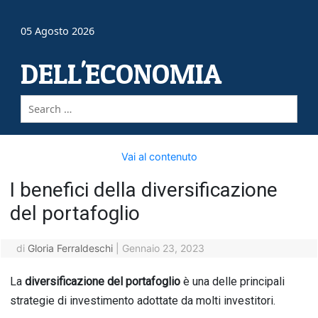
05 Agosto 2026
DELL'ECONOMIA
Vai al contenuto
I benefici della diversificazione
del portafoglio
di
Gloria Ferraldeschi
|
Gennaio 23, 2023
La
diversificazione del portafoglio
è
un
a
del
le
princip
ali
strateg
ie
di
invest
iment
o
ad
ott
ate
da
m
olt
i
invest
itor
i
.