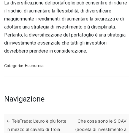
La
divers
ific
az
ione
del
port
af
ogl
io
pu
ò
consent
ire
di
rid
ur
re
il
ris
chio
,
di
a
ument
are
la
fl
ess
ib
ilit
à
,
di
divers
ific
are
mag
g
ior
ment
e
i
rend
iment
i
,
di
a
ument
are
la
s
ic
ure
zza
e
di
ad
ott
are
un
a
strateg
ia
di
invest
iment
o
pi
ù
discipl
in
ata
.
P
ert
anto
,
la
divers
ific
az
ione
del
port
af
ogl
io
è
un
a
strateg
ia
di
invest
iment
o
ess
enz
ial
e
che
tut
ti
gl
i
invest
itor
i
do
v
reb
ber
o
pre
nd
ere
in
consider
az
ione
.
Categoria:
Economia
Navigazione
←
TeleTrade: L’euro è più forte
Che cosa sono le SICAV
in mezzo al cavallo di Troia
(Società di investimento a