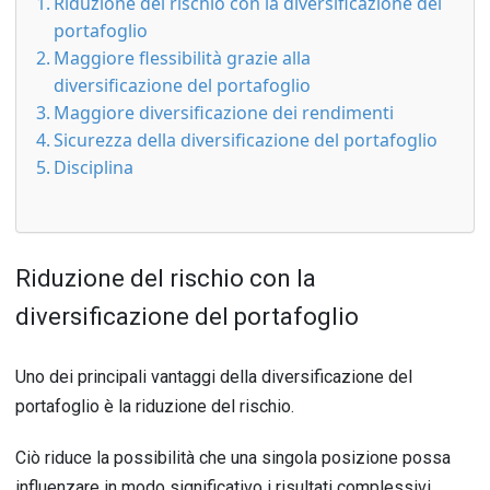
Riduzione del rischio con la diversificazione del
portafoglio
Maggiore flessibilità grazie alla
diversificazione del portafoglio
Maggiore diversificazione dei rendimenti
Sicurezza della diversificazione del portafoglio
Disciplina
R
id
uz
ione
del
ris
chio con la
diversificazione del portafoglio
Un
o
de
i
princip
ali
v
ant
agg
i
de
lla
divers
ific
az
ione
del
port
af
ogl
io
è
la
rid
uz
ione
del
ris
chio
.
Ci
ò
rid
uce
la
poss
ib
ilit
à
che
un
a
sing
ola
pos
iz
ione
poss
a
influ
enz
are
in
mod
o
signific
at
ivo
i
ris
ult
ati
compl
ess
iv
i