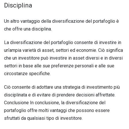
Dis
cipl
ina
Un
alt
ro
v
ant
agg
io
de
lla
divers
ific
az
ione
del
port
af
ogl
io
è
che
off
re
un
a
discipl
ina
.
La
divers
ific
az
ione
del
port
af
ogl
io
consent
e
di
invest
ire
in
un
‘
amp
ia
var
iet
à
di
asset
,
sett
ori
ed
econom
ie
.
Ci
ò
signific
a
che
un
invest
it
ore
pu
ò
invest
ire
in
asset
divers
i
e
in
divers
i
sett
ori
in
base
alle
sue
pref
eren
ze
personal
i
e
alle
sue
circ
ost
an
ze
specific
he
.
Ci
ò
consent
e
di
ad
ott
are
un
a
strateg
ia
di
invest
iment
o
pi
ù
discipl
in
ata
e
di
ev
it
are
di
pre
nd
ere
decision
i
aff
rett
ate
.
Conclusion
e
In
conclusion
e
,
la
divers
ific
az
ione
del
port
af
ogl
io
off
re
m
olt
i
v
ant
agg
i
che
poss
ono
es
se
re
s
fr
utt
ati
da
qu
als
ias
i
tip
o
di
invest
it
ore
.