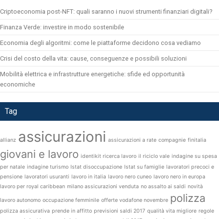
Criptoeconomia post-NFT: quali saranno i nuovi strumenti finanziari digitali?
Finanza Verde: investire in modo sostenibile
Economia degli algoritmi: come le piattaforme decidono cosa vediamo
Crisi del costo della vita: cause, conseguenze e possibili soluzioni
Mobilità elettrica e infrastrutture energetiche: sfide ed opportunità
economiche
Tag
assicurazioni
allianz
assicurazioni a rate
compagnie
finitalia
giovani e lavoro
identikit ricerca lavoro
il riciclo vale
indagine su spesa
per natale
indagine turismo
Istat disoccupazione
Istat su famiglie
lavoratori precoci e
pensione
lavoratori usuranti
lavoro in italia
lavoro nero cuneo
lavoro nero in europa
lavoro per royal caribbean
milano assicurazioni venduta
no assalto ai saldi
novità
polizza
lavoro autonomo
occupazione femminile
offerte vodafone novembre
polizza assicurativa
prende in affitto
previsioni saldi 2017
qualità vita migliore
regole