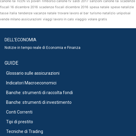
canone rai
ricchi vs poveri
rimborso canone tv
saldi 2017
sanzioni canone rai
scadenze
fiscali 16 dicembre 2016
scadenze fiscali dicembre 2016
spesa natale
spese natalizie
tasse italia
tendenze vacanze natale
trovare lavoro al bar
turismo natalizio
unipolsai
vende milano assicurazioni
viaggi lavoro in calo
viaggio
volare gratis
DELL'ECONOMIA
Notizie in tempo reale di Economia e Finanza
GUIDE
Glossario sulle assicurazioni
Indicatori Macroeconomici
Banche: strumenti di raccolta fondi
Banche: strumenti di investimento
Conti Correnti
Tipi di prestito
Tecniche di Trading